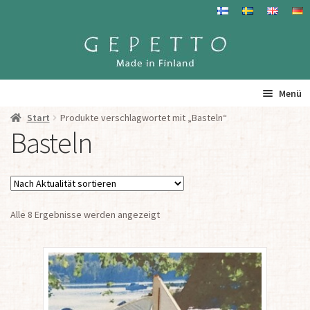
Zur
Zum
Navigation
Inhalt
springen
springen
Menü
Start
Produkte verschlagwortet mit „Basteln“
Startseite
Basteln
Produkte
Info
Nach
Alle 8 Ergebnisse werden angezeigt
Aktualität
sortiert