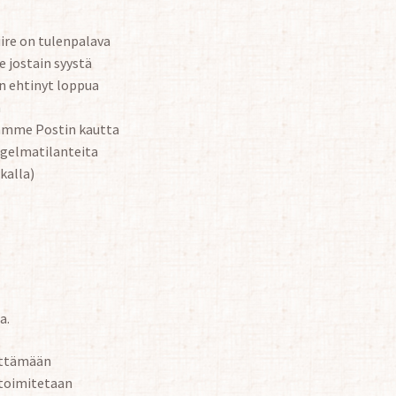
iire on tulenpalava
 jostain syystä
n ehtinyt loppua
n
tämme Postin kautta
gelmatilanteita
kalla)
a.
rättämään
 toimitetaan