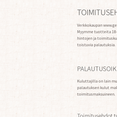
TOIMITUSE
Verkkokaupan www.gepe
Myymme tuotteita 18-v
hintojen ja toimitusk
toistuvia palautuksia.
PALAUTUSOIK
Kuluttajilla on lain m
palautuksen kulut mak
toimitusmaksuineen.
Toimitusehdot t