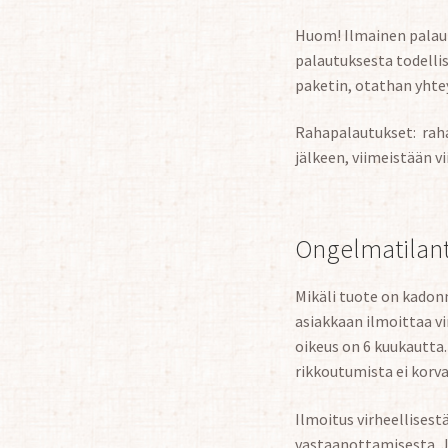
Huom! Ilmainen palaut
palautuksesta todellis
paketin, otathan yhteyt
Rahapalautukset: raha
jälkeen, viimeistään v
Ongelmatilante
Mikäli tuote on kadonn
asiakkaan ilmoittaa v
oikeus on 6 kuukautta.
rikkoutumista ei korva
Ilmoitus virheellisest
vastaanottamisesta. J