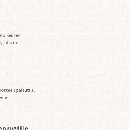
me oikeuden
 jolla on
uotteen palautus ,
vine
enmyyjille