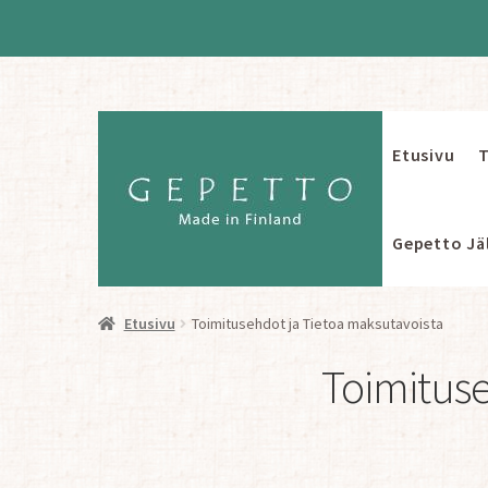
Etusivu
T
Siirry
Siirry
navigointiin
sisältöön
Gepetto Jäl
Etusivu
Toimitusehdot ja Tietoa maksutavoista
Toimituse