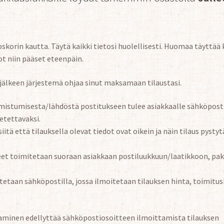
skorin kautta. Täytä kaikki tietosi huolellisesti. Huomaa täyttää 
t niin pääset eteenpäin.
jälkeen järjestemä ohjaa sinut maksamaan tilaustasi.
mistumisesta/lähdöstä postitukseen tulee asiakkaalle sähköpostiv
etettavaksi.
siitä että tilauksella olevat tiedot ovat oikein ja näin tilaus pys
teet toimitetaan suoraan asiakkaan postiluukkuun/laatikkoon, pak
stetaan sähköpostilla, jossa ilmoitetaan tilauksen hinta, toimitus
aminen edellyttää sähköpostiosoitteen ilmoittamista tilauksen