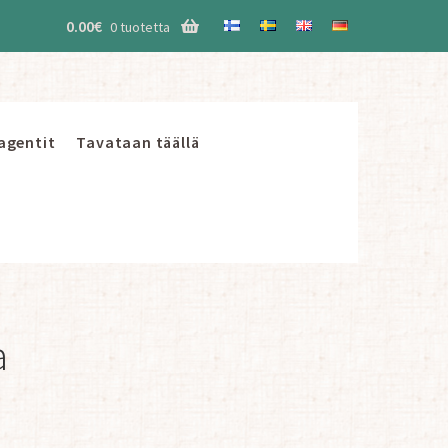
0.00
€
0 tuotetta
 agentit
Tavataan täällä
a