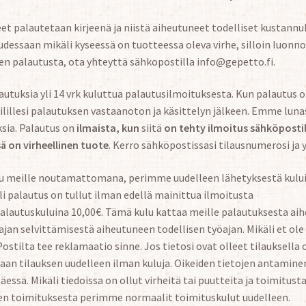
eet palautetaan kirjeenä ja niistä aiheutuneet todelliset kustann
dessaan mikäli kyseessä on tuotteessa oleva virhe, silloin luonnol
en palautusta, ota yhteyttä sähkopostilla info@gepetto.fi.
tuksia yli 14 vrk kuluttua palautusilmoituksesta. Kun palautus o
ilillesi palautuksen vastaanoton ja käsittelyn jälkeen. Emme luna
sia. Palautus on
ilmaista, kun
siitä
on tehty ilmoitus sähköposti
ä on virheellinen tuote
. Kerro sähköpostissasi tilausnumerosi ja y
uu meille noutamattomana, perimme uudelleen lähetyksestä kulu
i palautus on tullut ilman edellä mainittua ilmoitusta
lautuskuluina 10,00€. Tämä kulu kattaa meille palautuksesta aih
ajan selvittämisestä aiheutuneen todellisen työajan. Mikäli et ole
ostilta tee reklamaatio sinne. Jos tietosi ovat olleet tilauksella 
aan tilauksen uudelleen ilman kuluja. Oikeiden tietojen antamine
äessä. Mikäli tiedoissa on ollut virheitä tai puutteita ja toimitusta
en toimituksesta perimme normaalit toimituskulut uudelleen.