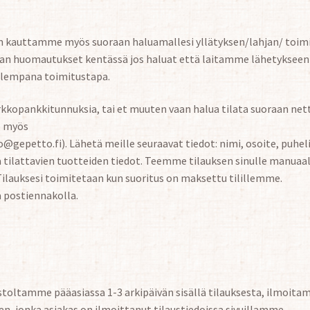
en kauttamme myös suoraan haluamallesi yllätyksen/lahjan/ toimi
kaan huomautukset kentässä jos haluat että laitamme lähetykseen 
alempana toimitustapa.
verkkopankkitunnuksia, tai et muuten vaan halua tilata suoraan net
e myös
@gepetto.fi). Lähetä meille seuraavat tiedot: nimi, osoite, puhe
 tilattavien tuotteiden tiedot. Teemme tilauksen sinulle manuaa
Tilauksesi toimitetaan kun suoritus on maksettu tilillemme.
 postiennakolla.
astoltamme pääasiassa 1-3 arkipäivän sisällä tilauksesta, ilmoit
n, jonka asiakas on ilmoittanut tilaustiedoissa sivuillamme.