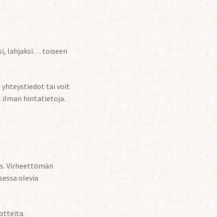
si, lahjaksi… toiseen
yhteystiedot tai voit
 ilman hintatietoja.
us. Virheettömän
sessa olevia
otteita.