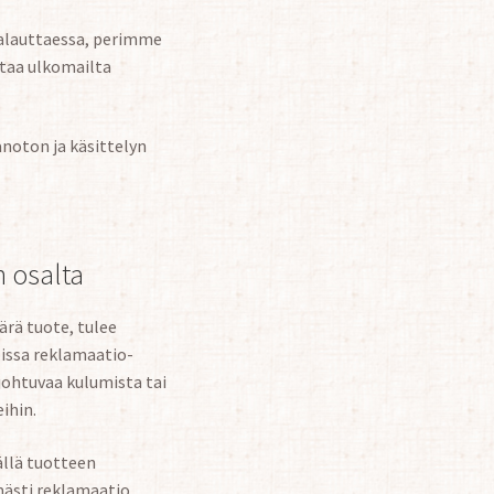
palauttaessa, perimme
ttaa ulkomailta
noton ja käsittelyn
n osalta
ärä tuote, tulee
oissa reklamaatio-
johtuvaa kulumista tai
ihin.
ällä tuotteen
mästi reklamaatio