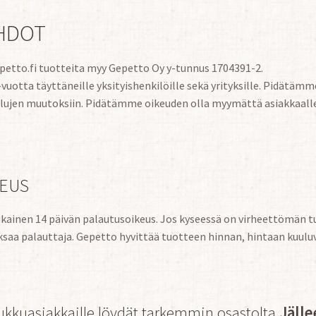
HDOT
tto.fi tuotteita myy Gepetto Oy y-tunnus 1704391-2.
uotta täyttäneille yksityishenkilöille sekä yrityksille. Pidätäm
ulujen muutoksiin. Pidätämme oikeuden olla myymättä asiakkaalle,
EUS
ukainen 14 päivän palautusoikeus. Jos kyseessä on virheettömän t
saa palauttaja. Gepetto hyvittää tuotteen hinnan, hintaan kuulu
ukkuasiakkaille löydät tarkemmin osastolta
Jälle