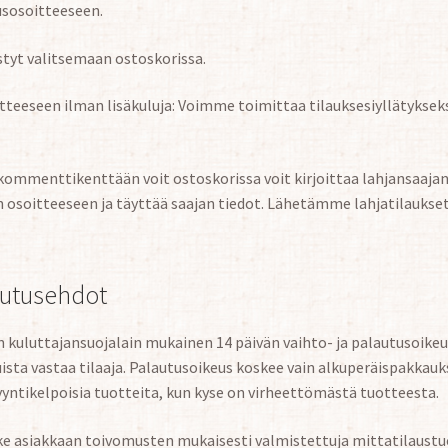
usosoitteeseen.
tyt valitsemaan ostoskorissa.
tteeseen ilman lisäkuluja: Voimme toimittaa tilauksesiyllätyksek
ommenttikenttään voit ostoskorissa voit kirjoittaa lahjansaajan 
n osoitteeseen ja täyttää saajan tiedot. Lähetämme lahjatilaukset
autusehdot
 kuluttajansuojalain mukainen 14 päivän vaihto- ja palautusoike
sta vastaa tilaaja. Palautusoikeus koskee vain alkuperäispakkauk
ntikelpoisia tuotteita, kun kyse on virheettömästä tuotteesta.
ke asiakkaan toivomusten mukaisesti valmistettuja mittatilaustu