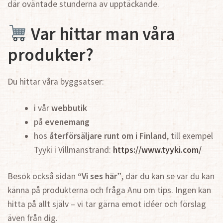
där oväntade stunderna av upptäckande.
Var hittar man våra
produkter?
Du hittar våra byggsatser:
i vår
webbutik
på
evenemang
hos
återförsäljare runt om i Finland
, till exempel
Tyyki i Villmanstrand:
https://www.tyyki.com/
Besök också sidan
“Vi ses här”
, där du kan se var du kan
känna på produkterna och fråga Anu om tips. Ingen kan
hitta på allt själv – vi tar gärna emot idéer och förslag
även från dig.