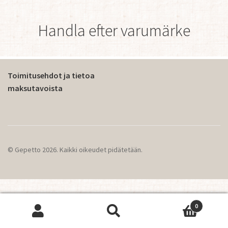
Handla efter varumärke
Toimitusehdot ja tietoa
maksutavoista
© Gepetto 2026. Kaikki oikeudet pidätetään.
0
This website operates using cookies.
OK
Sök
Sök