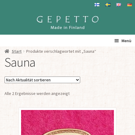
Zur
Zum
Navigation
Inhalt
springen
springen
Menü
Start
Produkte verschlagwortet mit „Sauna“
Startseite
Sauna
Produkte
Info
Nach
Alle 2 Ergebnisse werden angezeigt
Aktualität
sortiert