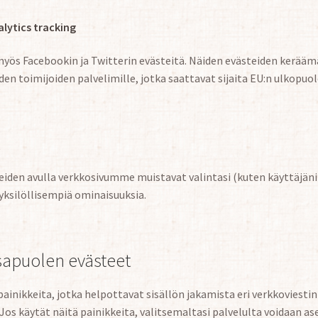
lytics tracking
ös Facebookin ja Twitterin evästeitä. Näiden evästeiden kerääm
iden toimijoiden palvelimille, jotka saattavat sijaita EU:n ulkopuol
iden avulla verkkosivumme muistavat valintasi (kuten käyttäjänimi
yksilöllisempiä ominaisuuksia.
apuolen evästeet
inikkeita, jotka helpottavat sisällön jakamista eri verkkoviesti
Jos käytät näitä painikkeita, valitsemaltasi palvelulta voidaan as