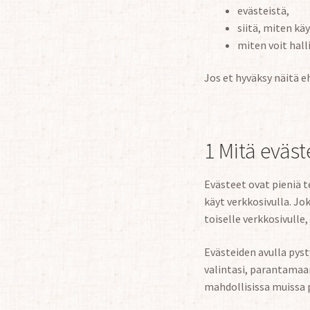
evästeistä,
siitä, miten kä
miten voit hall
Jos et hyväksy näitä e
1 Mitä eväst
Evästeet ovat pieniä t
käyt verkkosivulla. Jo
toiselle verkkosivulle,
Evästeiden avulla pys
valintasi, parantama
mahdollisissa muissa p