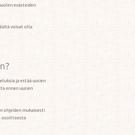
puolen evästeiden
itä voivat olla
an?
tuksia ja estää uusien
sta ennen uusien
an ohjeiden mukaisesti
t osoitteesta