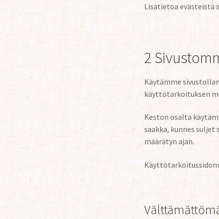
Lisätietoa evästeistä 
2 Sivustomm
Käytämme sivustollamme
käyttötarkoituksen m
Keston osalta käytämme
saakka, kunnes suljet
määrätyn ajan.
Käyttötarkoitussidonn
Välttämättöm