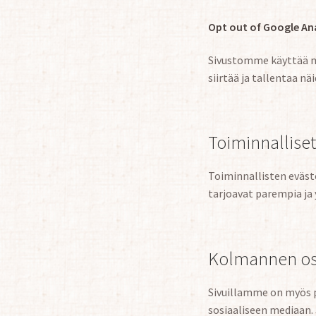
Opt out of Google Ana
Sivustomme käyttää my
siirtää ja tallentaa nä
Toiminnalliset
Toiminnallisten eväste
tarjoavat parempia ja 
Kolmannen os
Sivuillamme on myös pa
sosiaaliseen mediaan. 