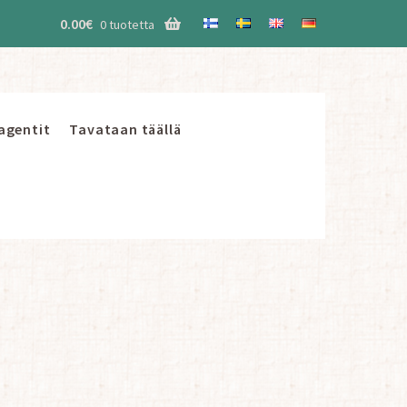
0.00
€
0 tuotetta
 agentit
Tavataan täällä