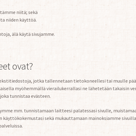
ytämme niitä; sekä
ita niiden käyttöä.
htoja, älä käytä sivujamme.
eet ovat?
ekstitiedostoja, jotka tallennetaan tietokoneellesi tai muulle pää
kaisella myöhemmällä vierailukerrallasi ne lähetetään takaisin v
 joka tunnistaa evästeen.
tymme mm. tunnistamaan laitteesi palatessasi sivulle, muistama
an käyttökokemustasi sekä mukauttamaan mainoksiamme sivuil
alveluissa.