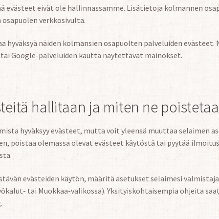
mä evästeet eivät ole hallinnassamme. Lisätietoja kolmannen osa
n osapuolen verkkosivulta.
 hyväksyä näiden kolmansien osapuolten palveluiden evästeet. Nä
 tai Google-palveluiden kautta näytettävät mainokset.
teitä hallitaan ja miten ne poisteta
mista hyväksyy evästeet, mutta voit yleensä muuttaa selaimen ase
en, poistaa olemassa olevat evästeet käytöstä tai pyytää ilmoitu
sta.
estävän evästeiden käytön, määritä asetukset selaimesi valmistaj
yökalut- tai Muokkaa-valikossa). Yksityiskohtaisempia ohjeita saa
.