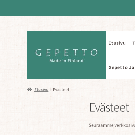
Etusivu
T
Siirry
Siirry
navigointiin
sisältöön
Gepetto Jäl
Etusivu
Evästeet
Evästeet
Seuraamme verkkosivus