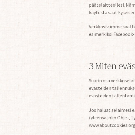
päätelaitteellesi. Nä
käytöstä saat kyseise
Verkkosivumme saattaa
esimerkiksi Facebook-
3 Miten eväs
Suurin osa verkkoselai
evästeiden tallennuks
evästeiden tallentami
Jos haluat selaimesi 
(yleensä joko Ohje-, T
www.aboutcookies.org