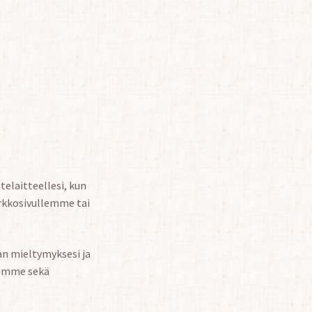
telaitteellesi, kun
erkkosivullemme tai
an mieltymyksesi ja
lamme sekä