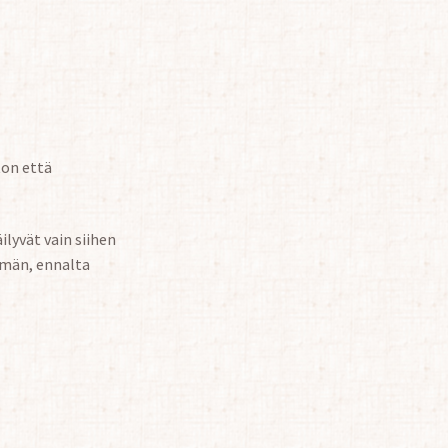
ton että
ilyvät vain siihen
mmän, ennalta