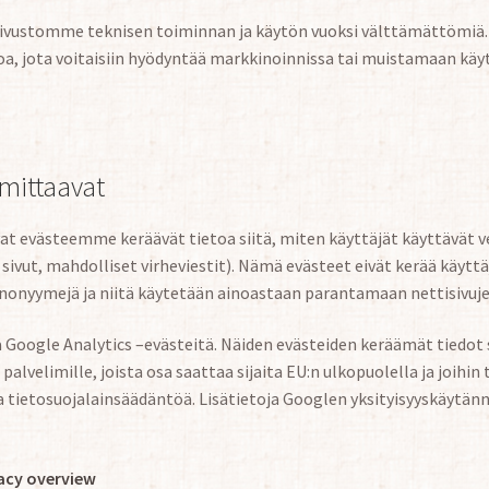
sivustomme teknisen toiminnan ja käytön vuoksi välttämättömiä.
oa, jota voitaisiin hyödyntää markkinoinnissa tai muistamaan käy
mittaavat
at evästeemme keräävät tietoa siitä, miten käyttäjät käyttävät
 sivut, mahdolliset virheviestit). Nämä evästeet eivät kerää käyttä
 anonyymejä ja niitä käytetään ainoastaan parantamaan nettisivuj
Google Analytics –evästeitä. Näiden evästeiden keräämät tiedot s
alvelimille, joista osa saattaa sijaita EU:n ulkopuolella ja joihin
a tietosuojalainsäädäntöä. Lisätietoja Googlen yksityisyyskäytänn
acy overview