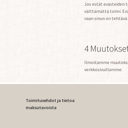
Jos estät evästeiden t
välttämättä toimi. Evä
vaan sinun on tehtävä 
4 Muutokse
Ilmoitamme muutoksi
verkkosivuillamme.
Toimitusehdot ja tietoa
maksutavoista