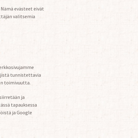
 Nämä evästeet eivät
ttäjän valitsemia
 verkkosivujamme
jistä tunnistettavia
en toimivuutta.
iirretään ja
 tässä tapauksessa
öistä ja Google