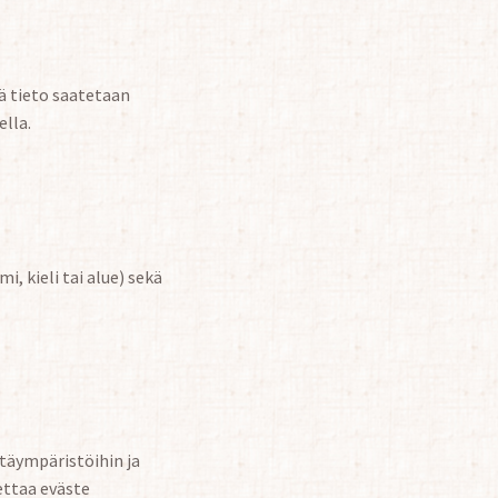
ä tieto saatetaan
ella.
, kieli tai alue) sekä
ntäympäristöihin ja
ettaa eväste