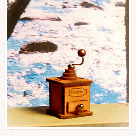
Höpöä ja Söpöä
Pussinsulkijat ja Askarteluun kaikenlaista
Yhteystiedot/ Gepetosta
Jälleenmyyjät ja agentit
Tavataan täällä
Gepetto Jälleenmyyjille