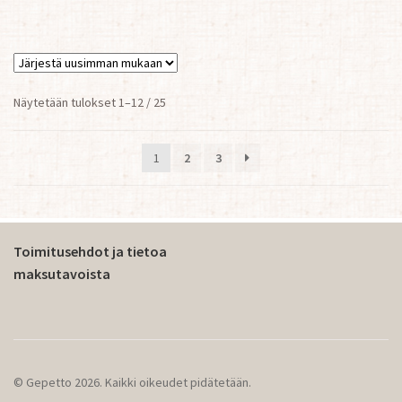
Sorted
Näytetään tulokset 1–12 / 25
by
latest
1
2
3
Toimitusehdot ja tietoa
maksutavoista
© Gepetto 2026. Kaikki oikeudet pidätetään.