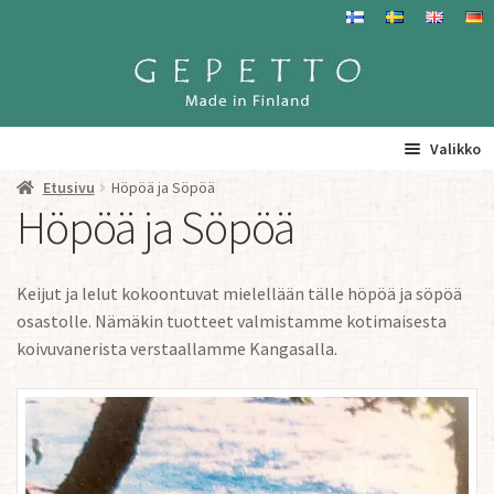
Siirry
Siirry
navigointiin
sisältöön
Valikko
Etusivu
Höpöä ja Söpöä
Etusivu
Höpöä ja Söpöä
La
Tuotteet
a
Keijut ja lelut kokoontuvat mielellään tälle höpöä ja söpöä
ta
Nukkekodit ja kalusteet
osastolle. Nämäkin tuotteet valmistamme kotimaisesta
va
koivuvanerista verstaallamme Kangasalla.
Hienot kotimaiset Tyynyliinat
KIRJEENÄ KULKEVAT VANERISET VIESTIT JA KOOTTAVAT
Gepetto iloinen pelastaja heijastimet