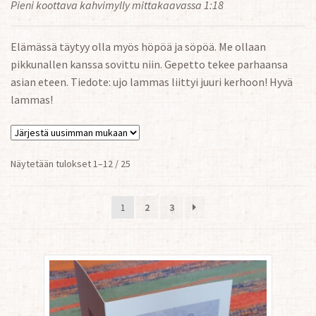
Pieni koottava kahvimylly mittakaavassa 1:18
Elämässä täytyy olla myös höpöä ja söpöä. Me ollaan
pikkunallen kanssa sovittu niin. Gepetto tekee parhaansa
asian eteen. Tiedote: ujo lammas liittyi juuri kerhoon! Hyvä
lammas!
Sorted
Näytetään tulokset 1–12 / 25
by
latest
1
2
3