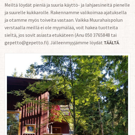
Meiltä löydät pieniä ja suuria käyttö- ja lahjaesineitä pienelle
ja suurelle kukkarolle. Rakennamme valikoimaa ajatuksella
ja otamme myös toiveita vastaan. Vaikka Muurahaispolun
verstaalla meillä ei ole myymälää, voit hakea tuotteita
sieltä, jos sovit asiasta etukäteen (Anu 050 3765848 tai
gepetto@gepetto.fi). Jälleenmyyjämme löydät
TÄÄLTÄ
.