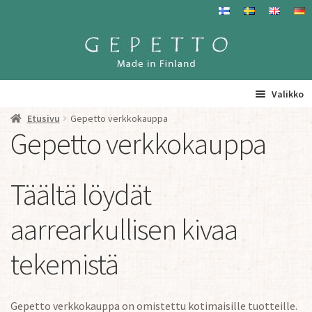
Siirry
Siirry
navigointiin
sisältöön
Valikko
Etusivu
Gepetto verkkokauppa
Etusivu
Gepetto verkkokauppa
La
Tuotteet
a
Täältä löydät
ta
Yhteystiedot/ Gepetosta
va
aarrearkullisen kivaa
Jälleenmyyjät ja agentit
tekemistä
Tavataan täällä
Gepetto verkkokauppa on omistettu kotimaisille tuotteille.
Gepetto Jälleenmyyjille