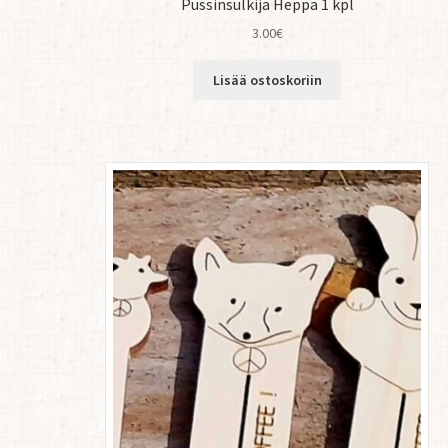
Pussinsulkija Heppa 1 kpl
3.00
€
Lisää ostoskoriin