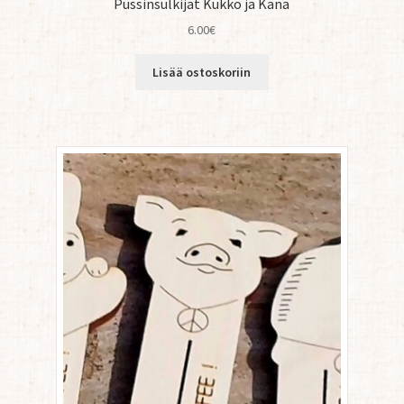
Pussinsulkijat Kukko ja Kana
6.00
€
Lisää ostoskoriin