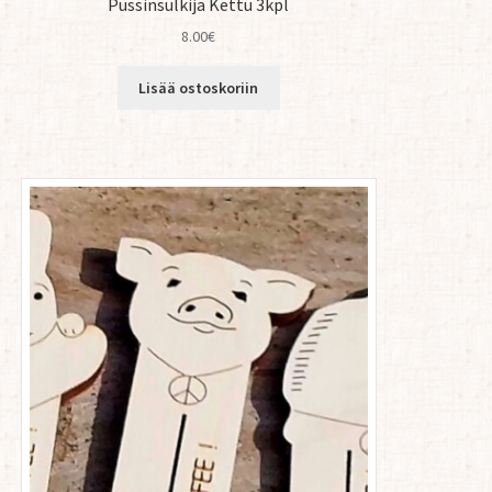
Pussinsulkija Kettu 3kpl
8.00
€
Lisää ostoskoriin