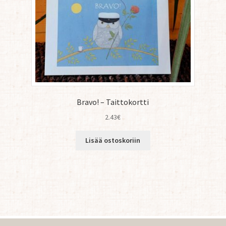
Bravo! – Taittokortti
2.43
€
Lisää ostoskoriin
Sorted
by
latest