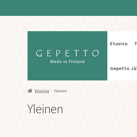
Etusivu
T
Siirry
Siirry
navigointiin
sisältöön
Gepetto Jäl
Etusivu
Yleinen
Yleinen