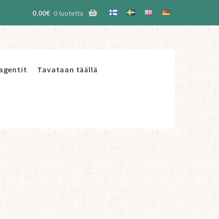
0.00
€
0 tuotetta
 agentit
Tavataan täällä