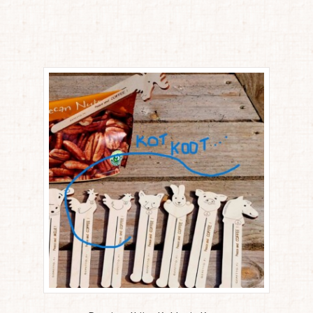
Sorted
by
latest