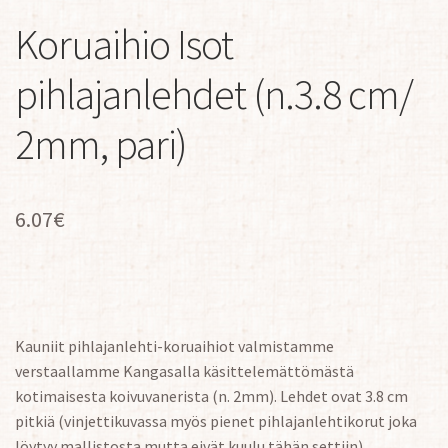
Koruaihio Isot
pihlajanlehdet (n.3.8 cm/
2mm, pari)
6.07
€
Kauniit pihlajanlehti-koruaihiot valmistamme
verstaallamme Kangasalla käsittelemättömästä
kotimaisesta koivuvanerista (n. 2mm). Lehdet ovat 3.8 cm
pitkiä (vinjettikuvassa myös pienet pihlajanlehtikorut joka
löytyy mallistosta mutta eivät kuulu tähän settiin).