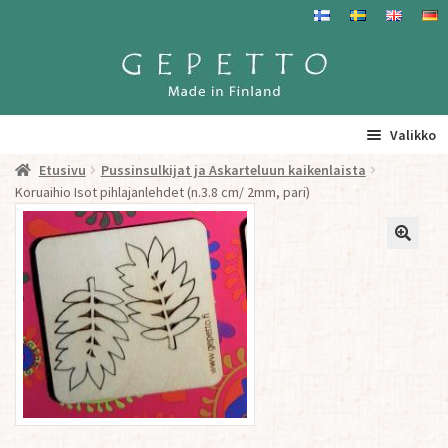
Siirry
Siirry
navigointiin
sisältöön
Valikko
Etusivu
Pussinsulkijat ja Askarteluun kaikenlaista
Etusivu
Koruaihio Isot pihlajanlehdet (n.3.8 cm/ 2mm, pari)
La
Tuotteet
a
ta
Yhteystiedot/ Gepetosta
va
Jälleenmyyjät ja agentit
Tavataan täällä
Gepetto Jälleenmyyjille