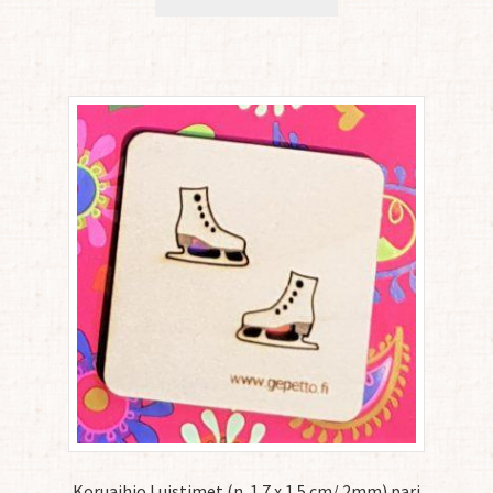
Koruaihio Luistimet (n. 1.7 x 1.5 cm/ 2mm) pari