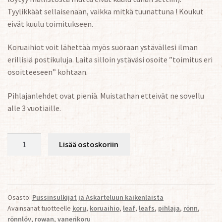
Tyylikkäät sellaisenaan, vaikka mitkä tuunattuna ! Koukut
eivät kuulu toimitukseen.
Koruaihiot voit lähettää myös suoraan ystävällesi ilman
erillisiä postikuluja. Laita silloin ystäväsi osoite ”toimitus eri
osoitteeseen” kohtaan.
Pihlajanlehdet ovat pieniä. Muistathan etteivät ne sovellu
alle 3 vuotiaille.
Koruaihio
Lisää ostoskoriin
Isot
pihlajanlehdet
(n.3.8
cm/
Osasto:
Pussinsulkijat ja Askarteluun kaikenlaista
2mm,
Avainsanat tuotteelle
koru
,
koruaihio
,
leaf
,
leafs
,
pihlaja
,
rönn
,
pari)
rönnlöv
,
rowan
,
vanerikoru