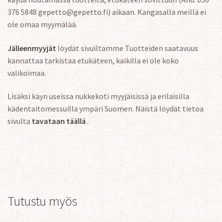
376 5848 gepetto@gepetto.fi) aikaan. Kangasalla meillä ei
ole omaa myymälää.
Jälleenmyyjät
löydät sivuiltamme Tuotteiden saatavuus
kannattaa tarkistaa etukäteen, kaikilla ei ole koko
valikoimaa.
Lisäksi käyn useissa nukkekoti myyjäisissä ja erilaisilla
kädentaitomessuilla ympäri Suomen. Näistä löydät tietoa
sivulta
tavataan täällä
.
Tutustu myös