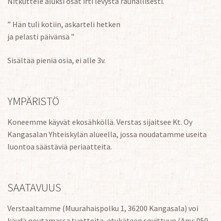
Nitkuttele aluksi osat irti levystä rauhallisesti.
” Hän tuli kotiin, askarteli hetken
ja pelasti päivänsä ”
Sisältää pieniä osia, ei alle 3v.
YMPÄRISTÖ
Koneemme käyvät ekosähköllä. Verstas sijaitsee Kt. Oy
Kangasalan Yhteiskylän alueella, jossa noudatamme useita
luontoa säästäviä periaatteita.
SAATAVUUS
Verstaaltamme (Muurahaispolku 1, 36200 Kangasala) voi
käydä noutamassa tuotteita, etukäteen sovittuun (Anu: 050