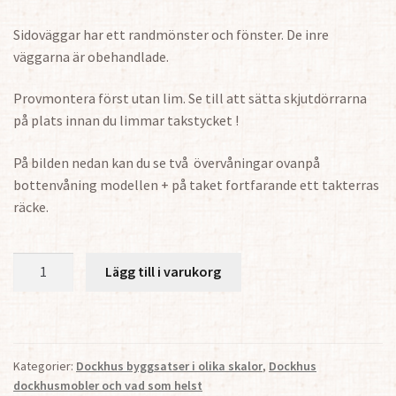
Sidoväggar har ett randmönster och fönster. De inre
väggarna är obehandlade.
Provmontera först utan lim. Se till att sätta skjutdörrarna
på plats innan du limmar takstycket !
På bilden nedan kan du se två övervåningar ovanpå
bottenvåning modellen + på taket fortfarande ett takterras
räcke.
Paviljong
Lägg till i varukorg
1:24
(bottenvåning)
mängd
Kategorier:
Dockhus byggsatser i olika skalor
,
Dockhus
dockhusmobler och vad som helst