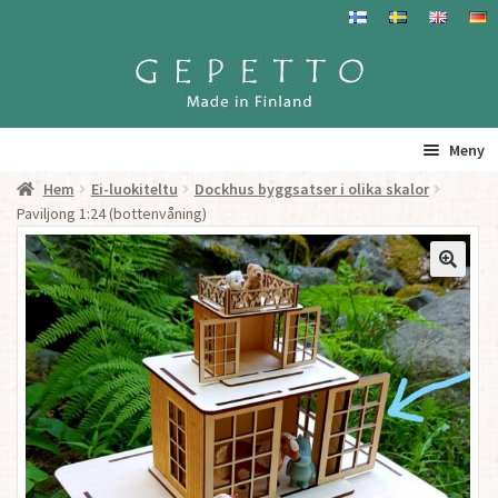
Hoppa
Hoppa
till
till
navigering
innehåll
Meny
Hem
Ei-luokiteltu
Dockhus byggsatser i olika skalor
Hem
Paviljong 1:24 (bottenvåning)
Produkter
Gepetto – Information
Återförsäljare
För Återförsäljare