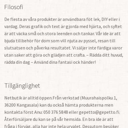
Filosofi
De flesta av våra produkter är användbara föt lek, DIY eller i
vardag. Deras grafik och text är gjorda med hjärta, och syftet
är att väcka små och stora leenden och tankar. Vår ide är att
bjuda tillbehör för dom som vill njuta av pyssel, resan till
slutsatsen och påverka resultatet. Vi säljer inte färdiga varor
utan saker att göra och glädjen att crafta. – Rädda ditt huvud,
rädda din dag – Använd dina fantasi ock händer!
Tillgänglighet
Netbutik är alltid öppen.Från verkstad (Muurahaispolku 1,
36200 Kangasala) kan du också hämta produkterna men
kontakta först Anu: 050 376 5848 eller gepetto@gepetto.fi.
Återförsäljare du kan se på vår hemsida. En bra ide är att
fråga i förväg, alla har inte hela urvalet. Dessutom besöker