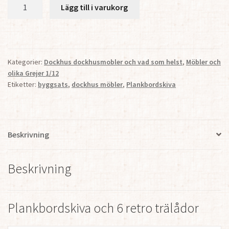
Plankbordskiva
Lägg till i varukorg
och
6
retro
trälådor
Kategorier:
Dockhus dockhusmobler och vad som helst
,
Möbler och
1:12
olika Grejer 1/12
mängd
Etiketter:
byggsats
,
dockhus möbler
,
Plankbordskiva
Beskrivning
Beskrivning
Plankbordskiva och 6 retro trälådor