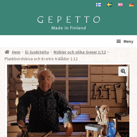
Hoppa
Hoppa
till
till
navigering
innehåll
Meny
Hem
Ei-luokiteltu
Möbler och olika Grejer 1/12
Hem
Plankbordskiva och 6 retro trälådor 1:12
Produkter
Gepetto – Information
Återförsäljare
För Återförsäljare