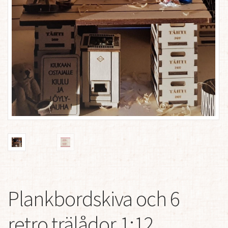
Plankbordskiva och 6
retro trälådor 1:12