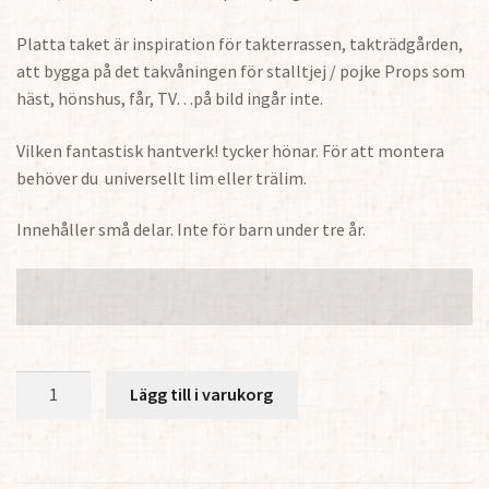
Platta taket är inspiration för takterrassen, takträdgården,
att bygga på det takvåningen för stalltjej / pojke Props som
häst, hönshus, får, TV…på bild ingår inte.
Vilken fantastisk hantverk! tycker hönar. För att montera
behöver du universellt lim eller trälim.
Innehåller små delar. Inte för barn under tre år.
Stallpaket
Lägg till i varukorg
1:18
med
stall,