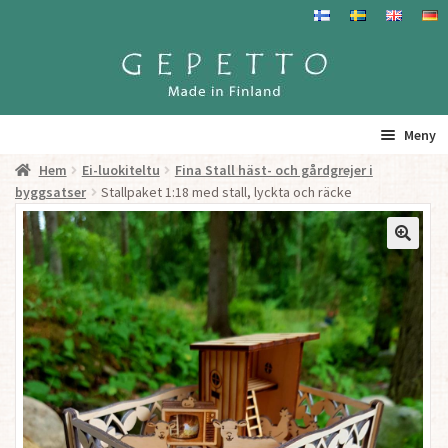
Hoppa
Hoppa
till
till
navigering
innehåll
Meny
Hem
Ei-luokiteltu
Fina Stall häst- och gårdgrejer i
Hem
byggsatser
Stallpaket 1:18 med stall, lyckta och räcke
Produkter
Gepetto – Information
Återförsäljare
För Återförsäljare