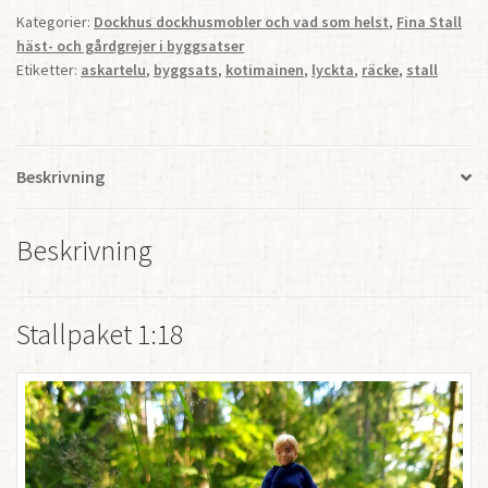
lyckta
Kategorier:
Dockhus dockhusmobler och vad som helst
,
Fina Stall
och
häst- och gårdgrejer i byggsatser
räcke
Etiketter:
askartelu
,
byggsats
,
kotimainen
,
lyckta
,
räcke
,
stall
mängd
Beskrivning
Beskrivning
Stallpaket 1:18