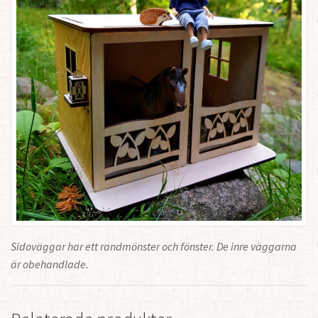
Sidoväggar har ett randmönster och fönster. De inre väggarna
är obehandlade.