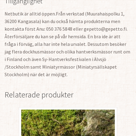
Tillgänglighet
Netbutik är alltid öppen.Från verkstad (Muurahaispolku 1,
36200 Kangasala) kan du också hämta produkterna men
kontakta först Anu: 050 376 5848 eller gepetto@gepetto.fi.
Återförsäljare du kan se på vår hemsida. En bra ide är att
fråga i förväg, alla har inte hela urvalet. Dessutom besöker
jag flera dockhusmässor och olika hantverksmässor runt om
i Finland och även Sy-Hantverksfestivalen i Älvsjö
/Stockholm samt Miniatyrmässor (Miniatyrsällskapet
Stockholm) när det är möjligt.
Relaterade produkter