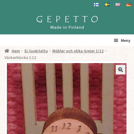
Hoppa
Hoppa
till
till
navigering
innehåll
Meny
Hem
Ei-luokiteltu
Möbler och olika Grejer 1/12
Hem
Väckarklocka 1:12
Produkter
Gepetto – Information
Återförsäljare
För Återförsäljare