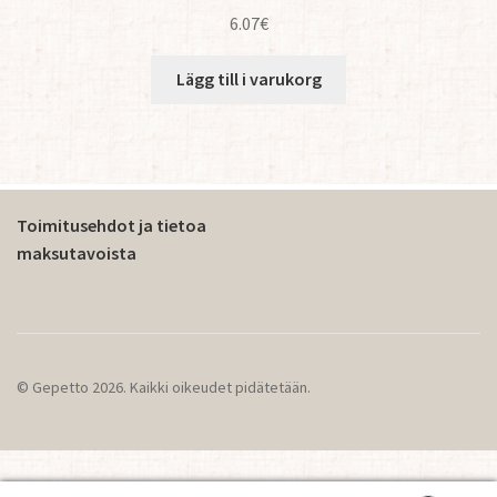
6.07
€
Lägg till i varukorg
Toimitusehdot ja tietoa
maksutavoista
© Gepetto 2026. Kaikki oikeudet pidätetään.