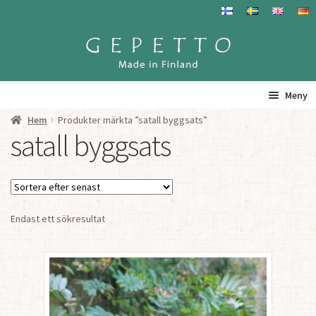
Hoppa
Hoppa
till
till
navigering
innehåll
Meny
Hem
Produkter märkta ”satall byggsats”
Hem
satall byggsats
Produkter
Gepetto – Information
Endast ett sökresultat
Återförsäljare
För Återförsäljare