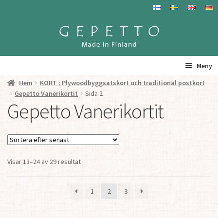
Hoppa
Hoppa
till
till
navigering
innehåll
Meny
Hem
KORT : Plywoodbyggsatskort och traditional postkort
Hem
Gepetto Vanerikortit
Sida 2
Gepetto Vanerikortit
Produkter
Gepetto – Information
Sortera
Visar 13–24 av 29 resultat
Återförsäljare
efter
senaste
För Återförsäljare
1
2
3