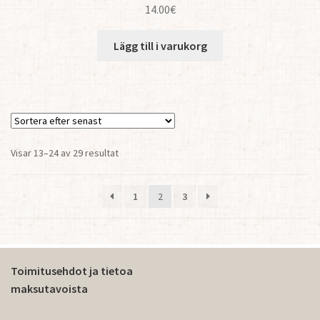
14.00
€
Lägg till i varukorg
Sortera
Visar 13–24 av 29 resultat
efter
senaste
1
2
3
Toimitusehdot ja tietoa
maksutavoista