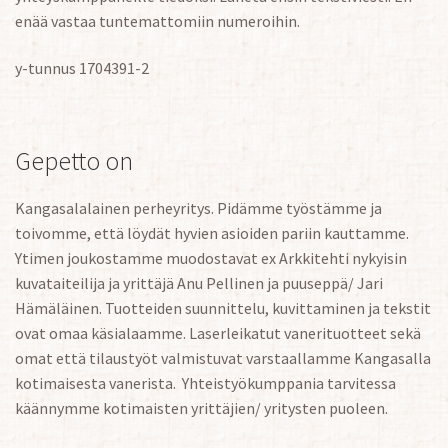
enää vastaa tuntemattomiin numeroihin.
y-tunnus 1704391-2
Gepetto on
Kangasalalainen perheyritys. Pidämme työstämme ja
toivomme, että löydät hyvien asioiden pariin kauttamme.
Ytimen joukostamme muodostavat ex Arkkitehti nykyisin
kuvataiteilija ja yrittäjä Anu Pellinen ja puuseppä/ Jari
Hämäläinen. Tuotteiden suunnittelu, kuvittaminen ja tekstit
ovat omaa käsialaamme. Laserleikatut vanerituotteet sekä
omat että tilaustyöt valmistuvat varstaallamme Kangasalla
kotimaisesta vanerista. Yhteistyökumppania tarvitessa
käännymme kotimaisten yrittäjien/ yritysten puoleen.