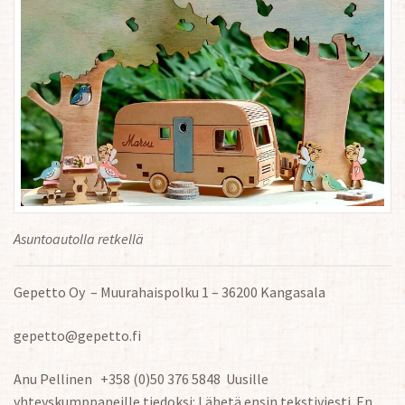
Asuntoautolla retkellä
Gepetto Oy – Muurahaispolku 1 – 36200 Kangasala
gepetto@gepetto.fi
Anu Pellinen +358 (0)50 376 5848 Uusille
yhteyskumppaneille tiedoksi: Lähetä ensin tekstiviesti. En