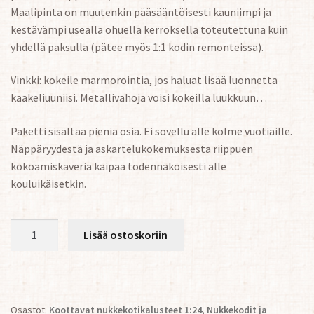
Maalipinta on muutenkin pääsääntöisesti kauniimpi ja
kestävämpi usealla ohuella kerroksella toteutettuna kuin
yhdellä paksulla (pätee myös 1:1 kodin remonteissa).
Vinkki: kokeile marmorointia, jos haluat lisää luonnetta
kaakeliuuniisi. Metallivahoja voisi kokeilla luukkuun…
Paketti sisältää pieniä osia. Ei sovellu alle kolme vuotiaille.
Näppäryydestä ja askartelukokemuksesta riippuen
kokoamiskaveria kaipaa todennäköisesti alle
kouluikäisetkin.
Hieno
Lisää ostoskoriin
koottava
nukkekodin
Kaakeliuuni
1:24
Osastot:
Koottavat nukkekotikalusteet 1:24
,
Nukkekodit ja