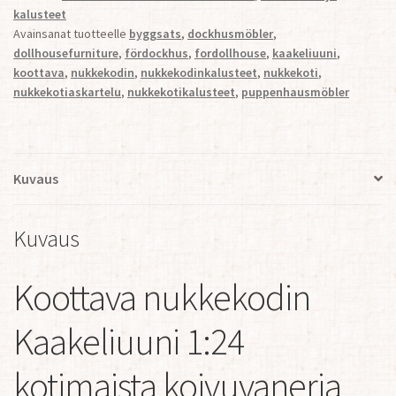
määrä
kalusteet
Avainsanat tuotteelle
byggsats
,
dockhusmöbler
,
dollhousefurniture
,
fördockhus
,
fordollhouse
,
kaakeliuuni
,
koottava
,
nukkekodin
,
nukkekodinkalusteet
,
nukkekoti
,
nukkekotiaskartelu
,
nukkekotikalusteet
,
puppenhausmöbler
Kuvaus
Kuvaus
Koottava nukkekodin
Kaakeliuuni 1:24
kotimaista koivuvaneria