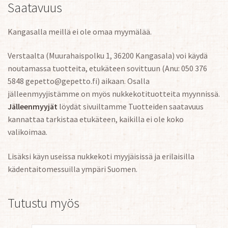
Saatavuus
Kangasalla meillä ei ole omaa myymälää.
Verstaalta (Muurahaispolku 1, 36200 Kangasala) voi käydä
noutamassa tuotteita, etukäteen sovittuun (Anu: 050 376
5848 gepetto@gepetto.fi) aikaan. Osalla
jälleenmyyjistämme on myös nukkekotituotteita myynnissä.
Jälleenmyyjät
löydät sivuiltamme Tuotteiden saatavuus
kannattaa tarkistaa etukäteen, kaikilla ei ole koko
valikoimaa.
Lisäksi käyn useissa nukkekoti myyjäisissä ja erilaisilla
kädentaitomessuilla ympäri Suomen.
Tutustu myös