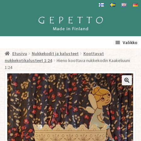
Siirry
Siirry
navigointiin
sisältöön
Valikko
Etusivu
Nukkekodit ja kalusteet
Koottavat
Etusivu
nukkekotikalusteet 1:24
Hieno koottava nukkekodin Kaakeliuuni
1:24
La
Tuotteet
a
ta
Yhteystiedot/ Gepetosta
va
Jälleenmyyjät ja agentit
Tavataan täällä
Gepetto Jälleenmyyjille