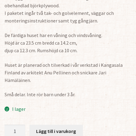
obehandlad björkplywood.
I paketet ingår två tak- och golvelement, väggar och
monteringsinstruktioner samt tyg gångjärn.
De färdiga huset har en våning och vindsvåning.
Höjd är ca 23.5 cm bredd ca 14.2 cm,
djup ca 12.3 cm. Rumshöjd ca 10 cm.
Huset är planerad och tilverkad i vår verkstad i Kangasala
Finland av arkitekt Anu Pellinen och snickare Jari
Hämäläinen.
Små delar. Inte rör barn under 3 år.
I lager
Byggsats
Lägg till i varukorg
Litet