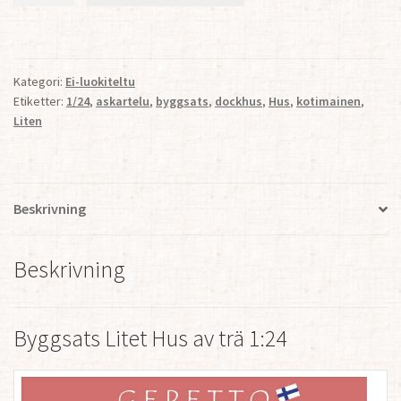
Hus
av
trä
Kategori:
Ei-luokiteltu
1:24
Etiketter:
1/24
,
askartelu
,
byggsats
,
dockhus
,
Hus
,
kotimainen
,
mängd
Liten
Beskrivning
Beskrivning
Byggsats Litet Hus av trä 1:24