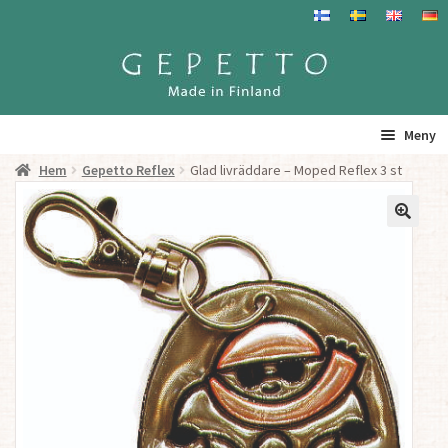
Hoppa
Hoppa
till
till
navigering
innehåll
Meny
Hem
Gepetto Reflex
Glad livräddare – Moped Reflex 3 st
Hem
Produkter
Gepetto – Information
Återförsäljare
För Återförsäljare