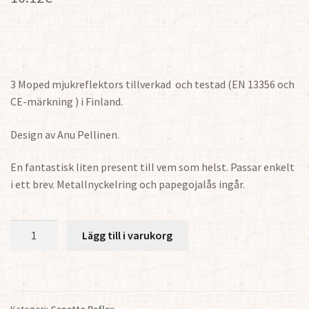
3 Moped mjukreflektors tillverkad och testad (EN 13356 och
CE-märkning ) i Finland.
Design av Anu Pellinen.
En fantastisk liten present till vem som helst. Passar enkelt
i ett brev. Metallnyckelring och papegojalås ingår.
Glad
Lägg till i varukorg
livräddare
-
Moped
Reflex
Kategori:
Gepetto Reflex