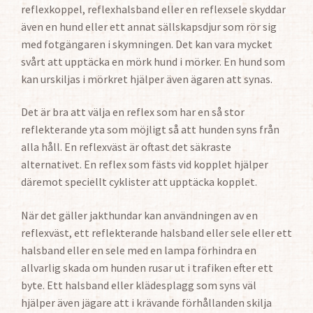
reflexkoppel, reflexhalsband eller en reflexsele skyddar
även en hund eller ett annat sällskapsdjur som rör sig
med fotgängaren i skymningen. Det kan vara mycket
svårt att upptäcka en mörk hund i mörker. En hund som
kan urskiljas i mörkret hjälper även ägaren att synas.
Det är bra att välja en reflex som har en så stor
reflekterande yta som möjligt så att hunden syns från
alla håll. En reflexväst är oftast det säkraste
alternativet. En reflex som fästs vid kopplet hjälper
däremot speciellt cyklister att upptäcka kopplet.
När det gäller jakthundar kan användningen av en
reflexväst, ett reflekterande halsband eller sele eller ett
halsband eller en sele med en lampa förhindra en
allvarlig skada om hunden rusar ut i trafiken efter ett
byte. Ett halsband eller klädesplagg som syns väl
hjälper även jägare att i krävande förhållanden skilja