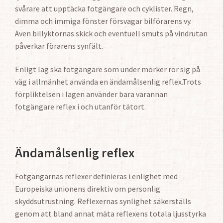
svårare att upptäcka fotgängare och cyklister. Regn,
dimma och immiga fönster försvagar bilförarens vy.
Även billyktornas skick och eventuell smuts på vindrutan
påverkar förarens synfält.
Enligt lag ska fotgängare som under mörker rör sig på
väg i allmänhet använda en ändamålsenlig reflex.Trots
förpliktelsen i lagen använder bara varannan
fotgängare reflex i och utanför tätort.
Ändamålsenlig reflex
Fotgängarnas reflexer definieras i enlighet med
Europeiska unionens direktiv om personlig
skyddsutrustning. Reflexernas synlighet säkerställs
genom att bland annat mäta reflexens totala ljusstyrka