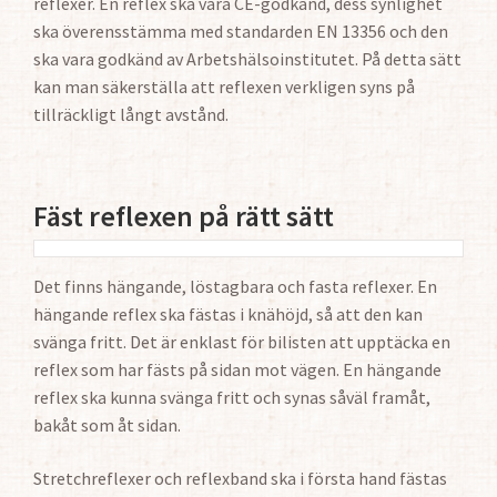
reflexer. En reflex ska vara CE-godkänd, dess synlighet
ska överensstämma med standarden EN 13356 och den
ska vara godkänd av Arbetshälsoinstitutet. På detta sätt
kan man säkerställa att reflexen verkligen syns på
tillräckligt långt avstånd.
Fäst reflexen på rätt sätt
Det finns hängande, löstagbara och fasta reflexer. En
hängande reflex ska fästas i knähöjd, så att den kan
svänga fritt. Det är enklast för bilisten att upptäcka en
reflex som har fästs på sidan mot vägen. En hängande
reflex ska kunna svänga fritt och synas såväl framåt,
bakåt som åt sidan.
Stretchreflexer och reflexband ska i första hand fästas