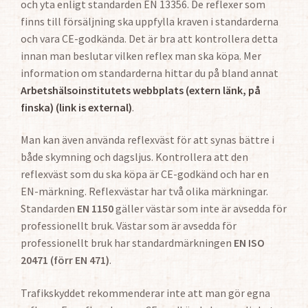
och yta enligt standarden EN 13356. De reflexer som
finns till försäljning ska uppfylla kraven i standarderna
och vara CE-godkända. Det är bra att kontrollera detta
innan man beslutar vilken reflex man ska köpa. Mer
information om standarderna hittar du på bland annat
Arbetshälsoinstitutets webbplats (extern länk, på
finska)
(link is external)
.
Man kan även använda reflexväst för att synas bättre i
både skymning och dagsljus. Kontrollera att den
reflexväst som du ska köpa är CE-godkänd och har en
EN-märkning. Reflexvästar har två olika märkningar.
Standarden
EN 1150
gäller västar som inte är avsedda för
professionellt bruk. Västar som är avsedda för
professionellt bruk har standardmärkningen
EN ISO
20471 (förr EN 471)
.
Trafikskyddet rekommenderar inte att man gör egna