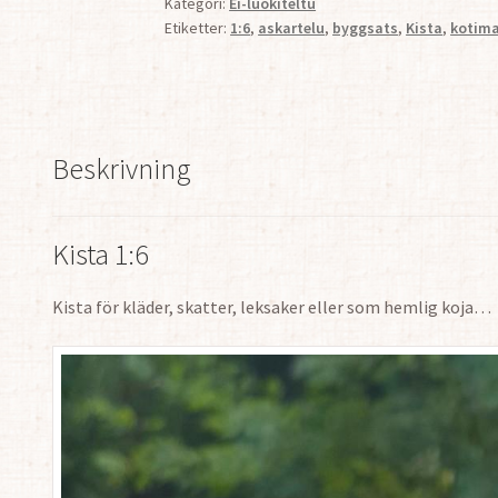
Kategori:
Ei-luokiteltu
Etiketter:
1:6
,
askartelu
,
byggsats
,
Kista
,
kotim
Beskrivning
Kista 1:6
Kista för kläder, skatter, leksaker eller som hemlig koja…