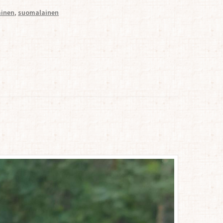
ainen
,
suomalainen