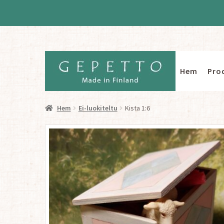
Hem
Pro
Hoppa
Hoppa
till
till
navigering
innehåll
Hem
Ei-luokiteltu
Kista 1:6