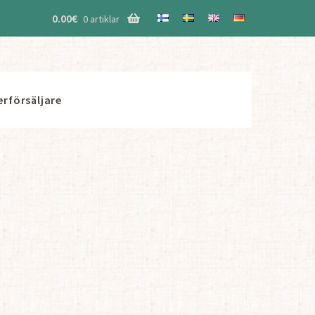
0.00
€
0 artiklar
erförsäljare