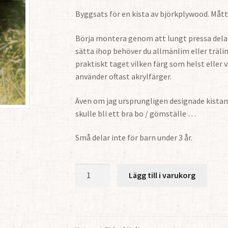
Byggsats för en kista av björkplywood. Mått 
Börja montera genom att lungt pressa delarn
sätta ihop behöver du allmänlim eller träl
praktiskt taget vilken färg som helst eller v
använder oftast akrylfärger.
Även om jag ursprungligen designade kista
skulle bli ett bra bo / gömställe …
Små delar inte för barn under 3 år.
Kista
Lägg till i varukorg
1:6
mängd