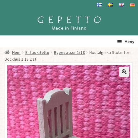
Hoppa
Hoppa
till
till
navigering
innehåll
Meny
Hem
Ei-luokiteltu
Byggsatser 1/18
Nostalgiska Stolar för
Hem
Dockhus 1:18 2 st
Produkter
Gepetto – Information
Återförsäljare
För Återförsäljare