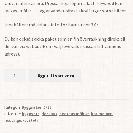
Universallim är bra. Pressa ihop fogarna lätt. Plywood kan
lackas, målas… Jag använder oftast akrylfärger som i bilder.
Innehåller små delar – inte för barn under 3 år
Du kan också skicka paket som en fin överraskning direkt till
din vän via webbutik en (Välj leverans i kassan till vännens
adress).
Nostalgiska
Lägg till i varukorg
Stolar
för
Dockhus
1:18
Kategori:
Byggsatser 1/18
2
Etiketter:
byggsats
,
dockhus
,
dockhus möbler
,
kotimainen
,
st
nostalgiska
,
stolar
mängd