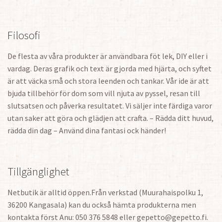
Filosofi
De flesta av våra produkter är användbara föt lek, DIY eller i
vardag. Deras grafik och text är gjorda med hjärta, och syftet
är att väcka små och stora leenden och tankar. Vår ide är att
bjuda tillbehör för dom som vill njuta av pyssel, resan till
slutsatsen och påverka resultatet. Vi säljer inte färdiga varor
utan saker att göra och glädjen att crafta. – Rädda ditt huvud,
rädda din dag – Använd dina fantasi ock händer!
Tillgänglighet
Netbutik är alltid öppen.Från verkstad (Muurahaispolku 1,
36200 Kangasala) kan du också hämta produkterna men
kontakta först Anu: 050 376 5848 eller gepetto@gepetto.fi.