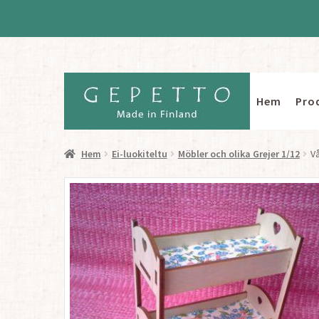
Hem
Pro
Hoppa
Hoppa
till
till
navigering
innehåll
Hem
Ei-luokiteltu
Möbler och olika Grejer 1/12
V