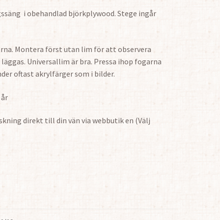
gssäng i obehandlad björkplywood. Stege ingår
orna. Montera först utan lim för att observera
läggas. Universallim är bra. Pressa ihop fogarna
er oftast akrylfärger som i bilder.
 år
ning direkt till din vän via webbutik en (Välj