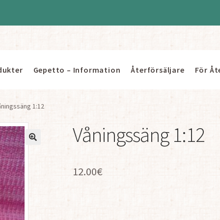
dukter
Gepetto – Information
Återförsäljare
För Åt
åningssäng 1:12
Våningssäng 1:12
12.00
€