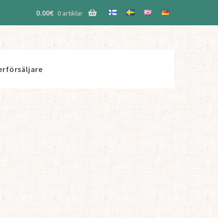
0.00
€
0 artiklar
erförsäljare