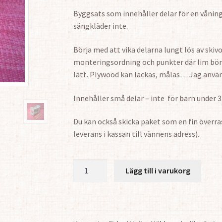
Byggsats som innehåller delar för en vånin
sängkläder inte.
Börja med att vika delarna lungt lös av skiv
monteringsordning och punkter där lim bör 
lätt. Plywood kan lackas, målas… Jag använd
Innehåller små delar – inte för barn under 3
Du kan också skicka paket som en fin överrask
leverans i kassan till vännens adress).
Våningssäng
Lägg till i varukorg
1:12
mängd