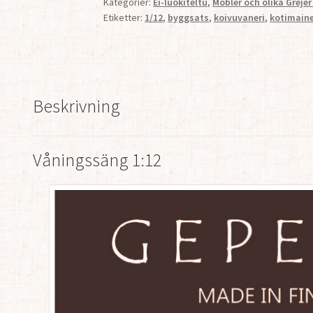
Kategorier:
Ei-luokiteltu
,
Möbler och olika Grejer
Etiketter:
1/12
,
byggsats
,
koivuvaneri
,
kotimain
Beskrivning
Våningssäng 1:12