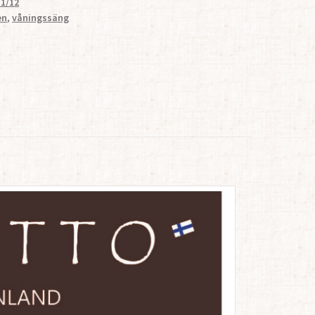
 1/12
en
,
våningssäng