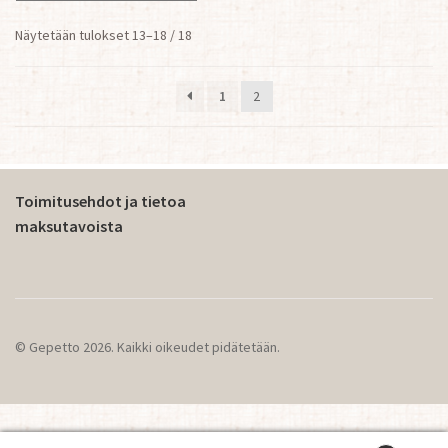
Sorted
Näytetään tulokset 13–18 / 18
by
latest
1
2
Toimitusehdot ja tietoa
maksutavoista
© Gepetto 2026. Kaikki oikeudet pidätetään.