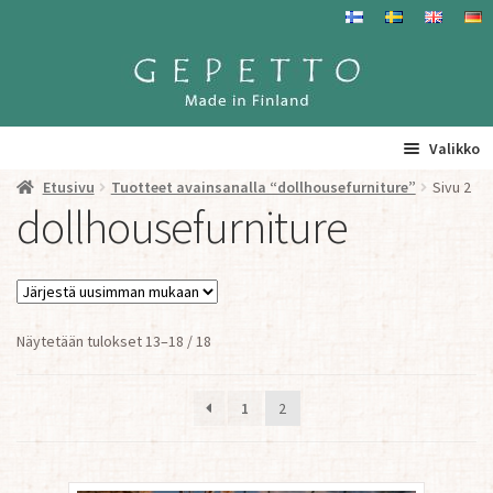
Siirry
Siirry
navigointiin
sisältöön
Valikko
Etusivu
Tuotteet avainsanalla “dollhousefurniture”
Sivu 2
Etusivu
dollhousefurniture
La
Tuotteet
a
ta
Yhteystiedot/ Gepetosta
va
Sorted
Näytetään tulokset 13–18 / 18
by
Jälleenmyyjät ja agentit
latest
1
2
Tavataan täällä
Gepetto Jälleenmyyjille