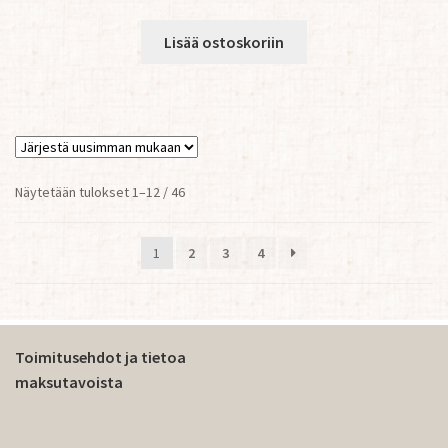
Lisää ostoskoriin
Sorted
Näytetään tulokset 1–12 / 46
by
latest
1
2
3
4
Toimitusehdot ja tietoa
maksutavoista