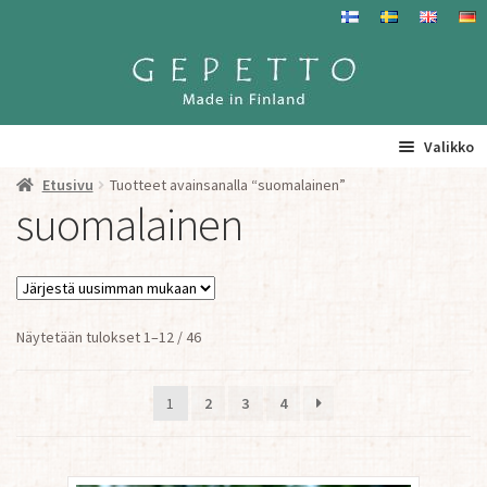
Siirry
Siirry
navigointiin
sisältöön
Valikko
Etusivu
Tuotteet avainsanalla “suomalainen”
Etusivu
suomalainen
La
Tuotteet
a
ta
Yhteystiedot/ Gepetosta
va
Sorted
Näytetään tulokset 1–12 / 46
by
Jälleenmyyjät ja agentit
latest
1
2
3
4
Tavataan täällä
Gepetto Jälleenmyyjille