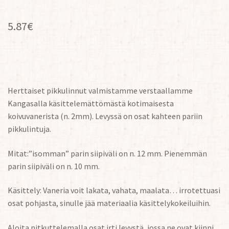
5.87
€
Herttaiset pikkulinnut valmistamme verstaallamme
Kangasalla käsittelemättömästä kotimaisesta
koivuvanerista (n. 2mm). Levyssä on osat kahteen pariin
pikkulintuja.
Mitat:”isomman” parin siipiväli on n. 12 mm. Pienemmän
parin siipiväli on n. 10 mm.
Käsittely: Vaneria voit lakata, vahata, maalata… irrotettuasi
osat pohjasta, sinulle jää materiaalia käsittelykokeiluihin.
Aloita nitkuttelemalla osat irti levystä, jossa ne ovat kiinni