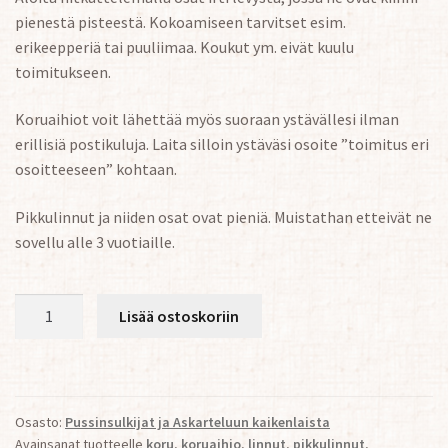
pienestä pisteestä. Kokoamiseen tarvitset esim.
erikeepperiä tai puuliimaa. Koukut ym. eivät kuulu
toimitukseen.
Koruaihiot voit lähettää myös suoraan ystävällesi ilman
erillisiä postikuluja. Laita silloin ystäväsi osoite ”toimitus eri
osoitteeseen” kohtaan.
Pikkulinnut ja niiden osat ovat pieniä. Muistathan etteivät ne
sovellu alle 3 vuotiaille.
Pikkulinnut
Lisää ostoskoriin
(12
ja
10x
2mm)
Osasto:
Pussinsulkijat ja Askarteluun kaikenlaista
Koruaihiot
Avainsanat tuotteelle
koru
,
koruaihio
,
linnut
,
pikkulinnut
,