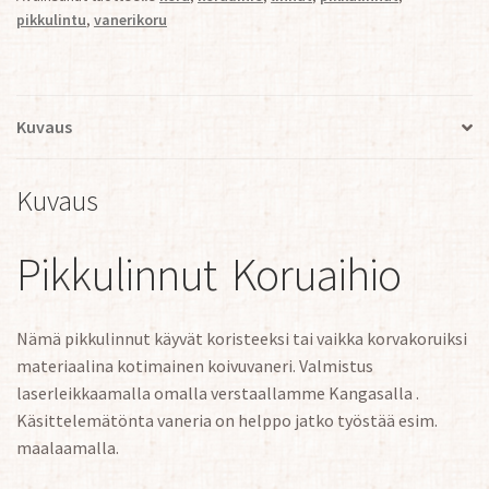
2
pikkulintu
,
vanerikoru
paria
määrä
Kuvaus
Kuvaus
Pikkulinnut Koruaihio
Nämä pikkulinnut käyvät koristeeksi tai vaikka korvakoruiksi
materiaalina kotimainen koivuvaneri. Valmistus
laserleikkaamalla omalla verstaallamme Kangasalla .
Käsittelemätönta vaneria on helppo jatko työstää esim.
maalaamalla.