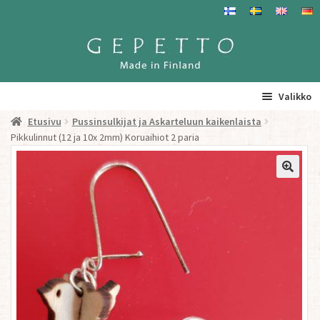
Siirry
Siirry
navigointiin
sisältöön
Valikko
Etusivu
Pussinsulkijat ja Askarteluun kaikenlaista
Etusivu
Pikkulinnut (12 ja 10x 2mm) Koruaihiot 2 paria
La
Tuotteet
a
ta
Yhteystiedot/ Gepetosta
va
Jälleenmyyjät ja agentit
Tavataan täällä
Gepetto Jälleenmyyjille