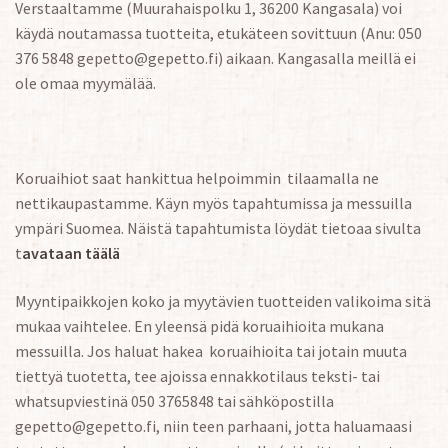
Verstaaltamme (Muurahaispolku 1, 36200 Kangasala) voi
käydä noutamassa tuotteita, etukäteen sovittuun (Anu: 050
376 5848 gepetto@gepetto.fi) aikaan. Kangasalla meillä ei
ole omaa myymälää.
Koruaihiot saat hankittua helpoimmin tilaamalla ne
nettikaupastamme. Käyn myös tapahtumissa ja messuilla
ympäri Suomea. Näistä tapahtumista löydät tietoaa sivulta
t
avataan täälä
Myyntipaikkojen koko ja myytävien tuotteiden valikoima sitä
mukaa vaihtelee. En yleensä pidä koruaihioita mukana
messuilla. Jos haluat hakea koruaihioita tai jotain muuta
tiettyä tuotetta, tee ajoissa ennakkotilaus teksti- tai
whatsupviestinä 050 3765848 tai sähköpostilla
gepetto@gepetto.fi, niin teen parhaani, jotta haluamaasi