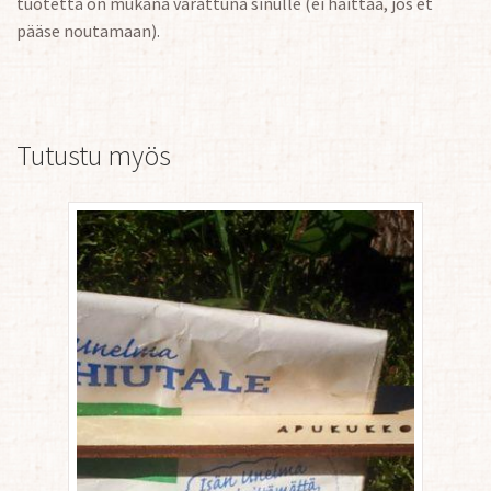
tuotetta on mukana varattuna sinulle (ei haittaa, jos et
pääse noutamaan).
Tutustu myös