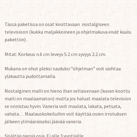
Tässä paketissa on osat koottavaan nostalgiseen
televisioon (kukka maljakkoineen ja ohjelmakuva eivät kuulu
pakettiin) .
Mitat: Korkeus n.6 cm leveys 5.2 cm syvyys 2.2 cm.
Mukana on ohut pleksi ruuduksi ”ohjelman” voit vaihtaa
yläkautta pudottamalla.
Nostalginen malli on hieno ihan sellaisenaan (kuvan koottu
malli on maalaamaton) mutta jos haluat maalata television
se onnistuu hyvin. Vaneria voit maalata, lakata, petsata,
vahata… Maalauskokeiluihin voit käyttää osien irrotuksen
jälkeen ylimääräiseksi jäävää vaneria.
Sisältää pieniä osia. Ei alle 3 vuotiaille.