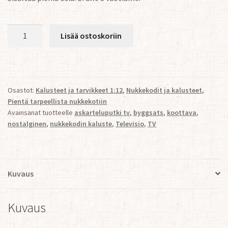
Nostalginen
Lisää ostoskoriin
Televisio
1:12
määrä
Osastot:
Kalusteet ja tarvikkeet 1:12
,
Nukkekodit ja kalusteet
,
Pientä tarpeellista nukkekotiin
Avainsanat tuotteelle
askarteluputki tv
,
byggsats
,
koottava
,
nostalginen
,
nukkekodin kaluste
,
Televisio
,
TV
Kuvaus
Kuvaus