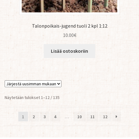
Talonpoikais-jugend tuoli 2 kpl 1:12
10.00
€
Lisää ostoskoriin
Sorted
Näytetään tulokset 1–12 / 135
by
latest
1
2
3
4
…
10
11
12