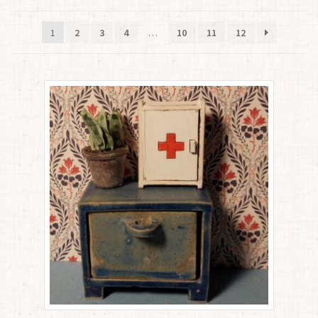
by
latest
1
2
3
4
…
10
11
12