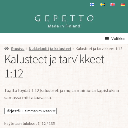
Siirry
Siirry
navigointiin
sisältöön
Valikko
Etusivu
Nukkekodit ja kalusteet
Kalusteet ja tarvikkeet 1:12
Etusivu
Kalusteet ja tarvikkeet
La
Tuotteet
1:12
a
ta
Yhteystiedot/ Gepetosta
va
Täältä löydät 1:12 kalusteet ja muita mainioita kapistuksia
Jälleenmyyjät ja agentit
samassa mittakaavassa.
Tavataan täällä
Sorted
Näytetään tulokset 1–12 / 135
Gepetto Jälleenmyyjille