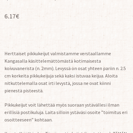
6.17
€
Herttaiset pikkukeijut valmistamme verstaallamme
Kangasalla käsittelemättömästä kotimaisesta
koivuvanerista (n. 2mm). Levyssä on osat yhteen pariin n. 2.5
cm korkeita pikkukeijuja sekä kaksi istuvaa keijua. Aloita
nitkuttelemalla osat irti levystä, jossa ne ovat kiinni
pienestä pisteestä.
Pikkukeijut voit lähettää myös suoraan ystävällesi ilman
erillisiä postikuluja. Laita silloin ystäväsi osoite ”toimitus eri
osoitteeseen” kohtaan.