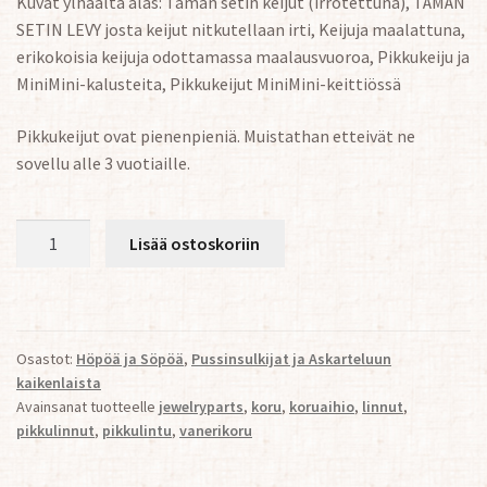
Kuvat ylhäältä alas: Tämän setin keijut (irrotettuna), TÄMÄN
SETIN LEVY josta keijut nitkutellaan irti, Keijuja maalattuna,
erikokoisia keijuja odottamassa maalausvuoroa, Pikkukeiju ja
MiniMini-kalusteita, Pikkukeijut MiniMini-keittiössä
Pikkukeijut ovat pienenpieniä. Muistathan etteivät ne
sovellu alle 3 vuotiaille.
Pikkukeijut
Lisää ostoskoriin
1:48
(~25x2mm)
määrä
Osastot:
Höpöä ja Söpöä
,
Pussinsulkijat ja Askarteluun
kaikenlaista
Avainsanat tuotteelle
jewelryparts
,
koru
,
koruaihio
,
linnut
,
pikkulinnut
,
pikkulintu
,
vanerikoru