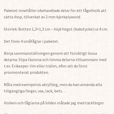
Paketet innehåller obehandlade delar för ett fågelholk att
sätta ihop, tillverkat av 2 mm björkplywood.
Storlek: Botten 1,3×1,3 cm – höjd högst (bakstycke) ca 4 cm.
Det finns 4 småfåglar i paketet.
Börja sammanställningen genom att försiktigt lossa
delarna. Slipa fästena och limma delarna tillsammans med
t.ex. Erikeeper-lim eller trälim, efter att du först
provmonterat produkten.
Måla med exempelvis akrylfärg, men du kan använda alla
tillgängliga färger, vax, lack, bets…
Holken och fåglarna på bilden målade jag med täckfärger.