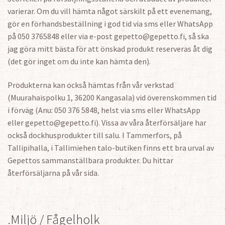
varierar. Om du vill hämta något särskilt på ett evenemang,
gör en förhandsbeställning i god tid via sms eller WhatsApp
på 050 3765848 eller via e-post gepetto@gepetto.fi, så ska
jag göra mitt bästa för att önskad produkt reserveras åt dig
(det gör inget om du inte kan hämta den).
Produkterna kan också hämtas från vår verkstad
(Muurahaispolku 1, 36200 Kangasala) vid överenskommen tid
i förväg (Anu: 050 376 5848, helst via sms eller WhatsApp
eller gepetto@gepetto.fi). Vissa av våra återförsäljare har
också dockhusprodukter till salu. I Tammerfors, på
Tallipihalla, i Tallimiehen talo-butiken finns ett bra urval av
Gepettos sammanställbara produkter. Du hittar
återförsäljarna på vår sida.
.Miljö / Fågelholk