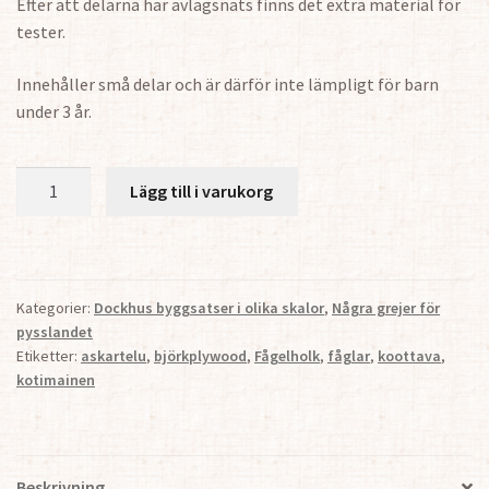
Efter att delarna har avlägsnats finns det extra material för
tester.
Innehåller små delar och är därför inte lämpligt för barn
under 3 år.
Fågelholk
Lägg till i varukorg
och
småfåglar
(4
st)
Kategorier:
Dockhus byggsatser i olika skalor
,
Några grejer för
mängd
pysslandet
Etiketter:
askartelu
,
björkplywood
,
Fågelholk
,
fåglar
,
koottava
,
kotimainen
Beskrivning