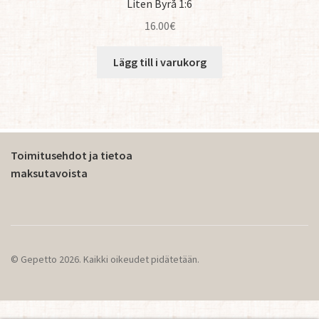
Liten Byrå 1:6
16.00
€
Lägg till i varukorg
Toimitusehdot ja tietoa
maksutavoista
© Gepetto 2026. Kaikki oikeudet pidätetään.