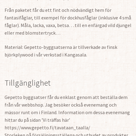
Från paketet får du ett fint och nödvändigt hem för
fantasifåglar, till exempel för dockhusfåglar (inklusive 4 små
fåglar). Måla, lacka, vaxa, betsa… till en enfärgad vild djungel
eller med blomstertryck…
Material: Gepetto-byggsatserna är tillverkade av finsk
björkplywood i vår verkstad i Kangasala.
Tillgänglighet
Gepetto byggsatser får du enklast genom att beställa dem
från vår webbshop. Jag besöker också evenemang och
mässor runt om i Finland. Information om dessa evenemang
hittar du på sidan ’Vi träffas här’
https://www.gepetto.fi/tavataan_taalla/
Storleken på försäljningsställena och utbudet av produkter