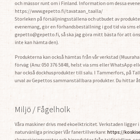
och mässor runt om i Finland. Information om dessa evenema
https://www.gepetto.fi/tavataan_taalla/
Storleken på försäljningsställena och utbudet av produkter
evenemang, gör en förhandsbeställning i god tid via sms e
gepetto@gepetto.fi, så ska jag göra mitt bästa för att öns
inte kan hämta den).
Produkterna kan också hämtas från vår verkstad (Muurahai
förväg (Anu: 050 376 5848, helst via sms eller WhatsApp ell
har också dockhusprodukter till salu. I Tammerfors, på Tall
urval av Gepettos sammanställbara produkter. Du hittar åte
Miljö / Fågelholk
Våra maskiner drivs med ekoelktricitet. Verkstaden ligger i 
naturvänliga principer Vår fanertillverkare:
https://koskise
skogsröjningsrester och biprodukter från träförädling, so