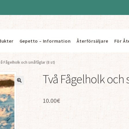
dukter
Gepetto – Information
Återförsäljare
För Åt
å Fågelholk och småfåglar (8 st)
Två Fågelholk och s
10.00
€