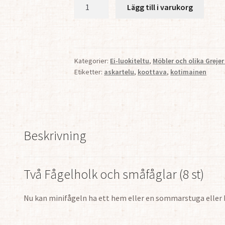
Två
Lägg till i varukorg
Fågelholk
och
småfåglar
(8
Kategorier:
Ei-luokiteltu
,
Möbler och olika Grejer
st)
Etiketter:
askartelu
,
koottava
,
kotimainen
mängd
Beskrivning
Två Fågelholk och småfåglar (8 st)
Nu kan minifågeln ha ett hem eller en sommarstuga eller 