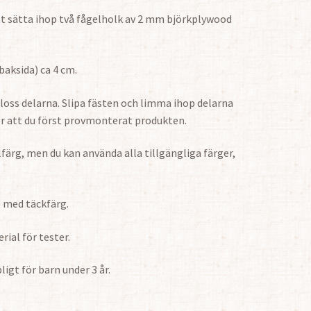
tt sätta ihop två fågelholk av 2 mm björkplywood
baksida) ca 4 cm.
loss delarna. Slipa fästen och limma ihop delarna
ter att du först provmonterat produkten.
ärg, men du kan använda alla tillgängliga färger,
e med täckfärg.
rial för tester.
igt för barn under 3 år.