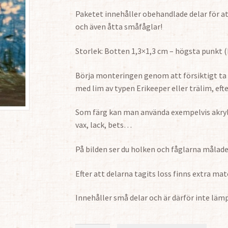
Paketet innehåller obehandlade delar för a
och även åtta småfåglar!
Storlek: Botten 1,3×1,3 cm – högsta punkt (
Börja monteringen genom att försiktigt ta 
med lim av typen Erikeeper eller trälim, ef
Som färg kan man använda exempelvis akrylf
vax, lack, bets…
På bilden ser du holken och fåglarna målad
Efter att delarna tagits loss finns extra mate
Innehåller små delar och är därför inte lämpl