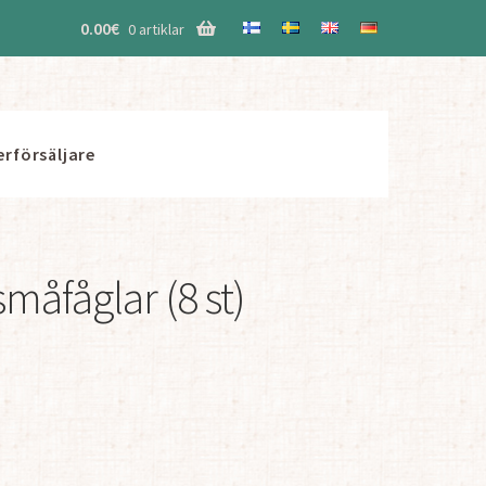
0.00
€
0 artiklar
erförsäljare
måfåglar (8 st)