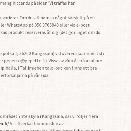
ng hittar du på sidan ’Vi träffas här’
 varierar. Om du vill hämta något särskilt på ett
ller WhatsApp på 050 3765848 eller via e-post
kad produkt reserveras åt dig (det gör inget om du
spolku 1, 36200 Kangasala) vid överenskommen tid i
er gepetto@gepetto.fi). Vissa av våra återförsäljare
ipihalla, i Tallimiehen talo-butiken finns ett bra
rförsäljarna på vår sida.
området Yhteiskylä i Kangasala, där vi följer flera
n.fi/
Vi tillverkar biobränslen av
m används som bränsle vid Koskisens fabriker och i