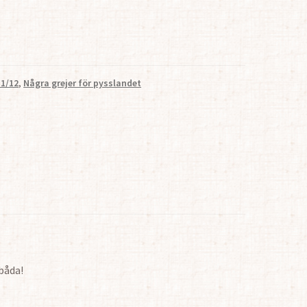
 1/12
,
Några grejer för pysslandet
båda!