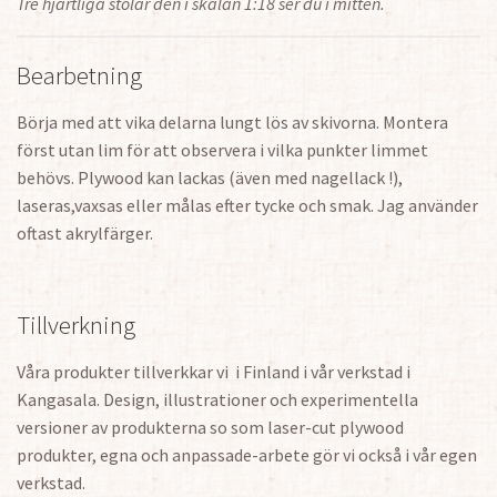
Tre hjärtliga stolar den i skalan 1:18 ser du i mitten.
Bearbetning
Börja med att vika delarna lungt lös av skivorna. Montera
först utan lim för att observera i vilka punkter limmet
behövs. Plywood kan lackas (även med nagellack !),
laseras,vaxsas eller målas efter tycke och smak. Jag använder
oftast akrylfärger.
Tillverkning
Våra produkter tillverkkar vi i Finland i vår verkstad i
Kangasala. Design, illustrationer och experimentella
versioner av produkterna so som laser-cut plywood
produkter, egna och anpassade-arbete gör vi också i vår egen
verkstad.