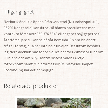
Tillgänglighet
Netbutik är alltid öppen.Från verkstad (Muurahaispolku 1,
36200 Kangasala) kan du också hämta produkterna men
kontakta först Anu: 050 376 5848 eller gepetto@gepetto.fi.
Återförsäljare du kan se på vår hemsida. En bra ide är att
fråga i förväg, alla har inte hela urvalet. Dessutom besöker
jag flera dockhusmässor och olika hantverksmässor runt om
i Finland och även Sy-Hantverksfestivalen i Älvsjö
/Stockholm samt Miniatyrmässor (Miniatyrsällskapet
Stockholm) när det är möjligt.
Relaterade produkter