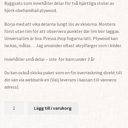
Byggsats som innehåller delar för två hjärtliga stolar av
björk obehandlad plywood.
Börja med att vika delarna lungt lös av skivorna. Montera
först utan lim för att observera punkter där lim bör läggas.
Universallim är bra. Pressa ihop fogarna lätt. Plywood kan
lackas, målas… Jag använder oftast akrylfärger som i bilder.
Innehåller små delar – inte för barn under 3 år
Du kan också skicka paket som en fin överraskning direkt till
din vän via webbutik en (Välj leverans i kassan till vännens
adress).
Hjärtliga
Lägg till i varukorg
Stolar
1:18
2st