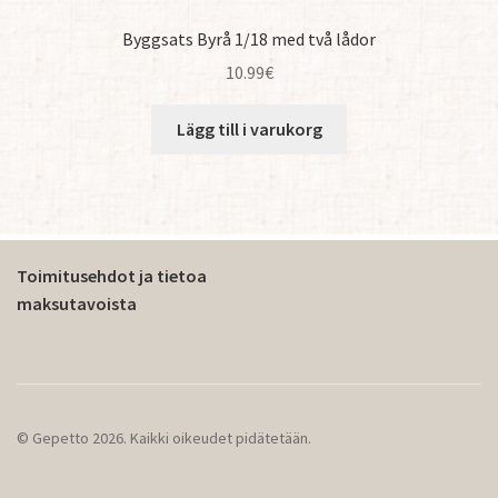
Byggsats Byrå 1/18 med två lådor
10.99
€
Lägg till i varukorg
Toimitusehdot ja tietoa
maksutavoista
© Gepetto 2026. Kaikki oikeudet pidätetään.