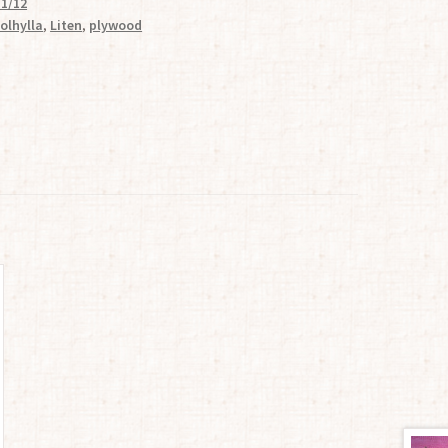
 1/12
olhylla
,
Liten
,
plywood