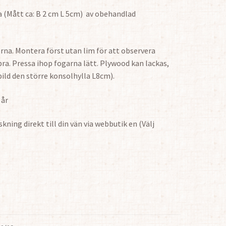
a (Mått ca: B 2 cm L 5cm) av obehandlad
orna. Montera först utan lim för att observera
bra. Pressa ihop fogarna lätt. Plywood kan lackas,
bild den större konsolhylla L8cm).
 år
ning direkt till din vän via webbutik en (Välj