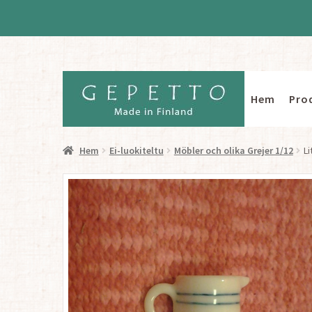
Hem
Pro
Hoppa
Hoppa
till
till
navigering
innehåll
Hem
Ei-luokiteltu
Möbler och olika Grejer 1/12
Li