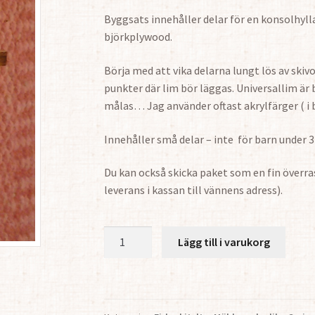
Byggsats innehåller delar för en konsolhyll
björkplywood.
Börja med att vika delarna lungt lös av skiv
punkter där lim bör läggas. Universallim är 
målas… Jag använder oftast akrylfärger ( i 
Innehåller små delar – inte för barn under 3
Du kan också skicka paket som en fin överrask
leverans i kassan till vännens adress).
Liten
Lägg till i varukorg
Konsolhylla
1:12
mängd