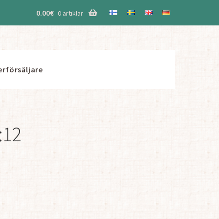
0.00
€
0 artiklar
erförsäljare
:12