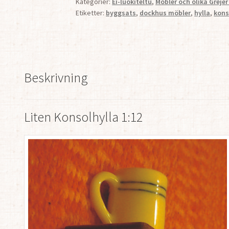
Kategorier:
Ei-luokiteltu
,
Möbler och olika Grejer
Etiketter:
byggsats
,
dockhus möbler
,
hylla
,
kons
Beskrivning
Liten Konsolhylla 1:12