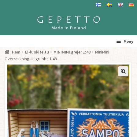
Hoppa
Hoppa
till
till
navigering
innehåll
Meny
Hem
Ei-luokiteltu
MINIMINI grejer 1:48
MiniMini
Hem
Överraskning Julgrubba 1:48
Produkter
Gepetto – Information
Återförsäljare
För Återförsäljare