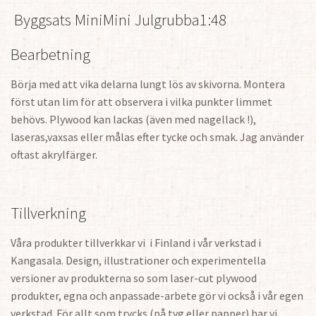
Byggsats MiniMini Julgrubba1:48
Bearbetning
Börja med att vika delarna lungt lös av skivorna. Montera
först utan lim för att observera i vilka punkter limmet
behövs. Plywood kan lackas (även med nagellack !),
laseras,vaxsas eller målas efter tycke och smak. Jag använder
oftast akrylfärger.
Tillverkning
Våra produkter tillverkkar vi i Finland i vår verkstad i
Kangasala. Design, illustrationer och experimentella
versioner av produkterna so som laser-cut plywood
produkter, egna och anpassade-arbete gör vi också i vår egen
verkstad. För allt som trycks (på tyg eller papper) har vi