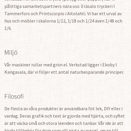
pålitliga samarbetspartners nära oss: Eräsalo tryckeri I
Tammerfors och Printscorpio i Aitolahti. Vi har ett urval av
hus och möbler i skalorna 1/12, 1/18 och 1/24 även 1/48 och
1/6.
Miljö
Vår maskiner rullar med grön el. Verkstad ligger i Ekoby I
Kangasala, där vi följer ett antal naturbesparande principer.
Filosofi
De flesta av våra produkter är användbara föt lek, DIY eller i
vardag. Deras grafik och text är gjorda med hjärta, och syftet
är att väcka små och stora leenden och tankar. Vår ide är att
bjuda tillbehör för dom som vill njuta av pyssel, resan till