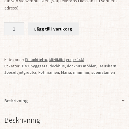
din vän via webbutik en (Välj leverans i kassan till vännens
adress).
MiniMini
Lägg till i varukorg
Överraskning
Julgrubba
1:48
mängd
Kategorier:
Ei-luokiteltu
,
MINIMINI grejer 1:48
Etiketter:
1:48
,
byggsats
,
dockhus
,
dockhus möbler
,
Jesusbarn
,
Joosef
,
julgrubba
,
kotimainen
,
Maria
,
minimini
,
suomalainen
Beskrivning
Beskrivning