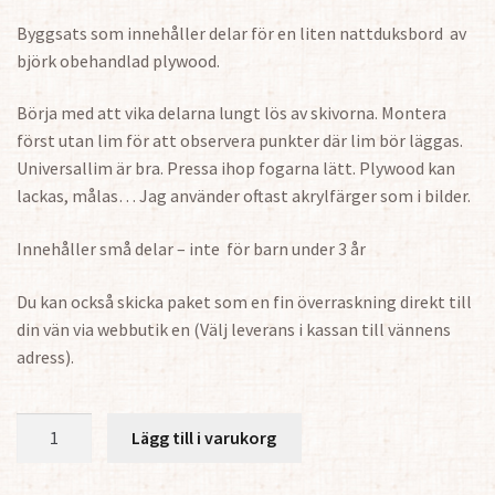
Byggsats som innehåller delar för en liten nattduksbord av
björk obehandlad plywood.
Börja med att vika delarna lungt lös av skivorna. Montera
först utan lim för att observera punkter där lim bör läggas.
Universallim är bra. Pressa ihop fogarna lätt. Plywood kan
lackas, målas… Jag använder oftast akrylfärger som i bilder.
Innehåller små delar – inte för barn under 3 år
Du kan också skicka paket som en fin överraskning direkt till
din vän via webbutik en (Välj leverans i kassan till vännens
adress).
Nattduksbord
Lägg till i varukorg
1/24
mängd