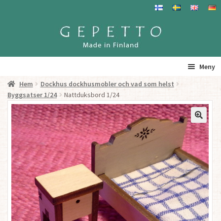
Hoppa
Hoppa
till
till
navigering
innehåll
Meny
Hem
Dockhus dockhusmobler och vad som helst
Hem
Byggsatser 1/24
Nattduksbord 1/24
Produkter
Gepetto – Information
Återförsäljare
För Återförsäljare