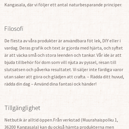
Kangasala, där vi följer ett antal naturbesparande principer.
Filosofi
De flesta av våra produkter är användbara föt lek, DIY eller i
vardag. Deras grafik och text är gjorda med hjärta, och syftet
är att väcka små och stora leenden och tankar. Vår ide är att
bjuda tillbehör för dom som vill njuta av pyssel, resan till
slutsatsen och påverka resultatet. Vi säljer inte färdiga varor
utan saker att göra och glädjen att crafta. – Rädda ditt huvud,
rädda din dag – Använd dina fantasi ock händer!
Tillgänglighet
Netbutik är alltid öppen.Från verkstad (Muurahaispolku 1,
36200 Kangasala) kan du också hämta produkterna men