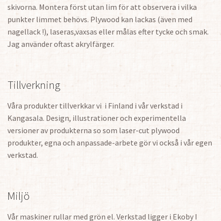
skivorna. Montera först utan lim för att observera i vilka
punkter limmet behövs. Plywood kan lackas (även med
nagellack !), laseras,vaxsas eller målas efter tycke och smak.
Jag använder oftast akrylfärger.
Tillverkning
Våra produkter tillverkkar vi i Finland i vår verkstad i
Kangasala. Design, illustrationer och experimentella
versioner av produkterna so som laser-cut plywood
produkter, egna och anpassade-arbete gör vi också i vår egen
verkstad.
Miljö
Vår maskiner rullar med grön el. Verkstad ligger i Ekoby I