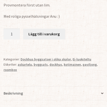
Provmontera först utan lim.
Med roliga pysselhälsningar Anu : )
Paviljong
Lägg till i varukorg
1:12
mängd
Kategorier:
Dockhus byggsatser i olika skalor
,
Ei-luokiteltu
Etiketter:
askartelu
,
byggsats
,
dockhus
,
kotimainen
,
paviljong
,
roombox
Beskrivning