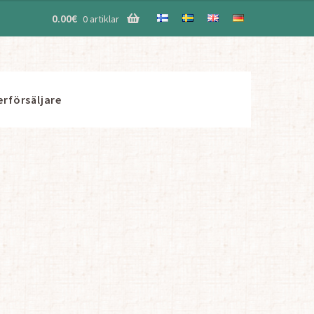
0.00
€
0 artiklar
erförsäljare