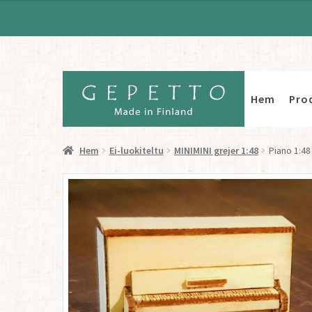
Hem
Pro
Hoppa
Hoppa
till
till
navigering
innehåll
Hem
Ei-luokiteltu
MINIMINI grejer 1:48
Piano 1:48