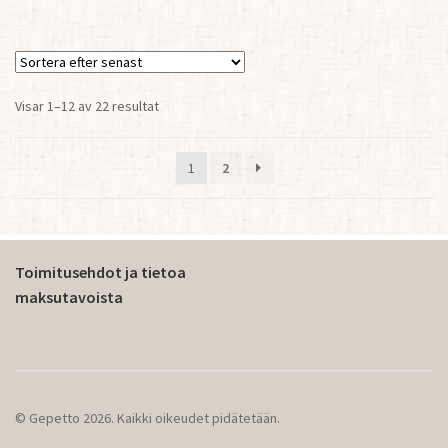
Sortera
Visar 1–12 av 22 resultat
efter
senaste
1
2
Toimitusehdot ja tietoa
maksutavoista
© Gepetto 2026. Kaikki oikeudet pidätetään.