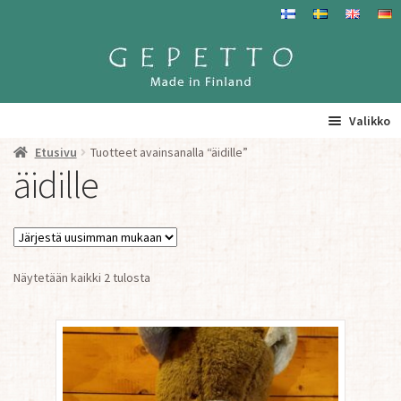
Siirry
Siirry
navigointiin
sisältöön
Valikko
Etusivu
Tuotteet avainsanalla “äidille”
Etusivu
äidille
La
Tuotteet
a
ta
Yhteystiedot/ Gepetosta
va
Sorted
Näytetään kaikki 2 tulosta
by
Jälleenmyyjät ja agentit
latest
Tavataan täällä
Gepetto Jälleenmyyjille