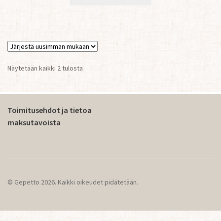
Sorted
Näytetään kaikki 2 tulosta
by
latest
Toimitusehdot ja tietoa
maksutavoista
© Gepetto 2026. Kaikki oikeudet pidätetään.