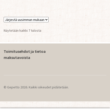
Sorted
Näytetään kaikki 7 tulosta
by
latest
Toimitusehdot ja tietoa
maksutavoista
© Gepetto 2026. Kaikki oikeudet pidätetään.