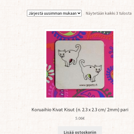
S
Näytetään kaikki 3 tulosta
b
l
Koruaihio Kivat Kisut (n. 2.3 x 2.3 cm/ 2mm) pari
5.06
€
Lisää ostoskoriin