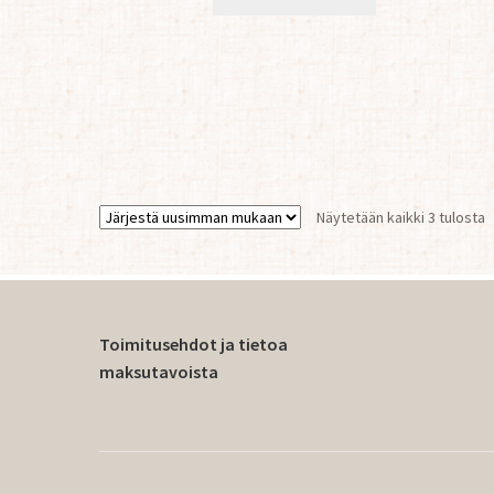
S
Näytetään kaikki 3 tulosta
b
l
Toimitusehdot ja tietoa
maksutavoista