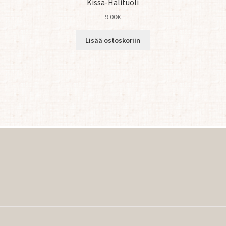
Kissa-Halituoli
9.00
€
Lisää ostoskoriin
orted
y
atest