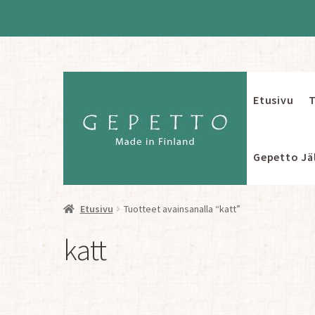
Etusivu
T
Siirry
Siirry
navigointiin
sisältöön
Gepetto Jäl
Etusivu
Tuotteet avainsanalla “katt”
katt