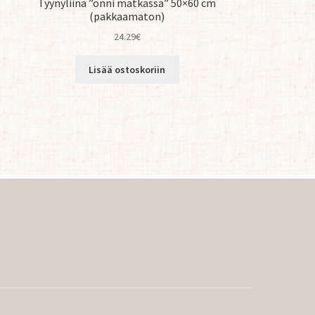
Tyynyliina ”onni matkassa” 50×60 cm
(pakkaamaton)
24.29
€
Lisää ostoskoriin