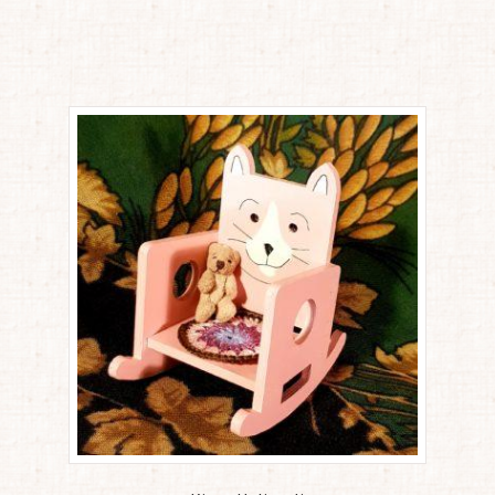
orted
y
atest