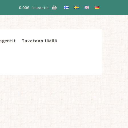
0.00
€
0 tuotetta
 agentit
Tavataan täällä