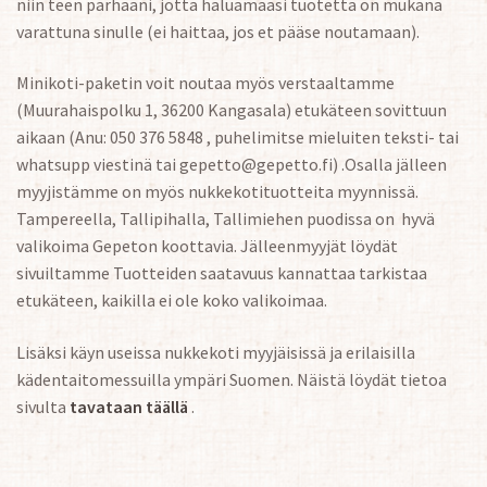
niin teen parhaani, jotta haluamaasi tuotetta on mukana
varattuna sinulle (ei haittaa, jos et pääse noutamaan).
Minikoti-paketin voit noutaa myös verstaaltamme
(Muurahaispolku 1, 36200 Kangasala) etukäteen sovittuun
aikaan (Anu: 050 376 5848 , puhelimitse mieluiten teksti- tai
whatsupp viestinä tai gepetto@gepetto.fi) .Osalla jälleen
myyjistämme on myös nukkekotituotteita myynnissä.
Tampereella, Tallipihalla, Tallimiehen puodissa on hyvä
valikoima Gepeton koottavia. Jälleenmyyjät löydät
sivuiltamme Tuotteiden saatavuus kannattaa tarkistaa
etukäteen, kaikilla ei ole koko valikoimaa.
Lisäksi käyn useissa nukkekoti myyjäisissä ja erilaisilla
kädentaitomessuilla ympäri Suomen. Näistä löydät tietoa
sivulta
tavataan täällä
.