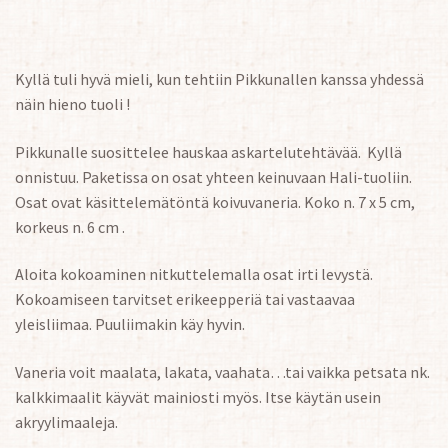
Kyllä tuli hyvä mieli, kun tehtiin Pikkunallen kanssa yhdessä
näin hieno tuoli !
Pikkunalle suosittelee hauskaa askartelutehtävää. Kyllä
onnistuu. Paketissa on osat yhteen keinuvaan Hali-tuoliin.
Osat ovat käsittelemätöntä koivuvaneria. Koko n. 7 x 5 cm,
korkeus n. 6 cm .
Aloita kokoaminen nitkuttelemalla osat irti levystä.
Kokoamiseen tarvitset erikeepperiä tai vastaavaa
yleisliimaa. Puuliimakin käy hyvin.
Vaneria voit maalata, lakata, vaahata…tai vaikka petsata nk.
kalkkimaalit käyvät mainiosti myös. Itse käytän usein
akryylimaaleja.