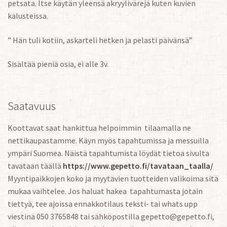
petsata. Itse käytän yleensä akryylivärejä kuten kuvien
kalusteissa.
” Hän tuli kotiin, askarteli hetken ja pelasti päivänsä”
Sisältää pieniä osia, ei alle 3v.
Saatavuus
Koottavat saat hankittua helpoimmin tilaamalla ne
nettikaupastamme. Käyn myös tapahtumissa ja messuilla
ympäri Suomea. Näistä tapahtumista löydät tietoa sivulta
tavataan täällä
https://www.gepetto.fi/tavataan_taalla/
Myyntipaikkojen koko ja myytävien tuotteiden valikoima sitä
mukaa vaihtelee. Jos haluat hakea tapahtumasta jotain
tiettyä, tee ajoissa ennakkotilaus teksti- tai whats upp
viestinä 050 3765848 tai sähköpostilla gepetto@gepetto.fi,