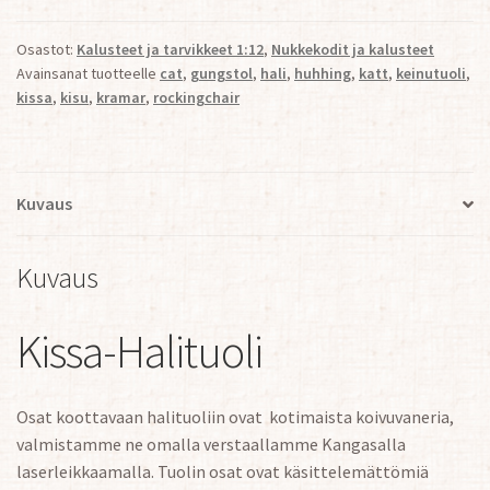
Osastot:
Kalusteet ja tarvikkeet 1:12
,
Nukkekodit ja kalusteet
Avainsanat tuotteelle
cat
,
gungstol
,
hali
,
huhhing
,
katt
,
keinutuoli
,
kissa
,
kisu
,
kramar
,
rockingchair
Kuvaus
Kuvaus
Kissa-Halituoli
Osat koottavaan halituoliin ovat kotimaista koivuvaneria,
valmistamme ne omalla verstaallamme Kangasalla
laserleikkaamalla. Tuolin osat ovat käsittelemättömiä