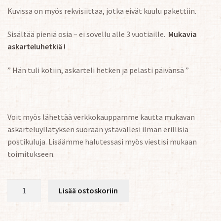
Kuvissa on myös rekvisiittaa, jotka eivät kuulu pakettiin.
Sisältää pieniä osia – ei sovellu alle 3 vuotiaille.
Mukavia
askarteluhetkiä !
” Hän tuli kotiin, askarteli hetken ja pelasti päivänsä ”
Voit myös lähettää verkkokauppamme kautta mukavan
askarteluyllätyksen suoraan ystävällesi ilman erillisiä
postikuluja. Lisäämme halutessasi myös viestisi mukaan
toimitukseen.
Kissa-
Lisää ostoskoriin
Halituoli
määrä