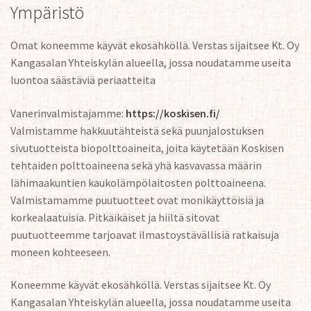
Ympäristö
Omat koneemme käyvät ekosähköllä. Verstas sijaitsee Kt. Oy
Kangasalan Yhteiskylän alueella, jossa noudatamme useita
luontoa säästäviä periaatteita
Vanerinvalmistajamme:
https://koskisen.fi/
Valmistamme hakkuutähteistä sekä puunjalostuksen
sivutuotteista biopolttoaineita, joita käytetään Koskisen
tehtaiden polttoaineena sekä yhä kasvavassa määrin
lähimaakuntien kaukolämpölaitosten polttoaineena.
Valmistamamme puutuotteet ovat monikäyttöisiä ja
korkealaatuisia. Pitkäikäiset ja hiiltä sitovat
puutuotteemme tarjoavat ilmastoystävällisiä ratkaisuja
moneen kohteeseen.
Koneemme käyvät ekosähköllä. Verstas sijaitsee Kt. Oy
Kangasalan Yhteiskylän alueella, jossa noudatamme useita