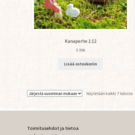
Kanaperhe 1:12
5.99
€
Lisää ostoskoriin
S
Näytetään kaikki 7 tulosta
b
l
Toimitusehdot ja tietoa