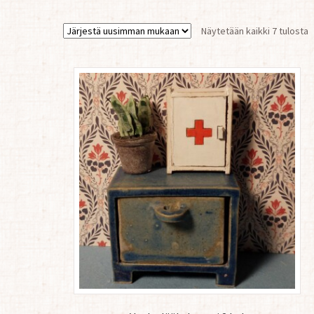
S
Näytetään kaikki 7 tulosta
b
l