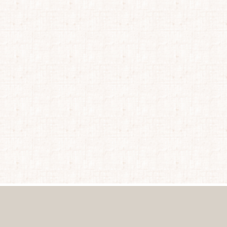
orted
y
atest