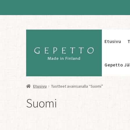
Etusivu
T
Siirry
Siirry
navigointiin
sisältöön
Gepetto Jäl
Etusivu
Tuotteet avainsanalla “Suomi”
Suomi