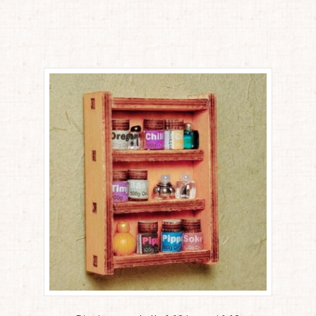
orted
y
atest