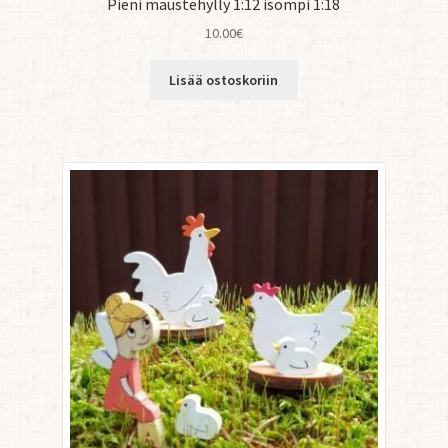
Pieni maustehylly 1:12 isompi 1:18
10.00
€
Lisää ostoskoriin