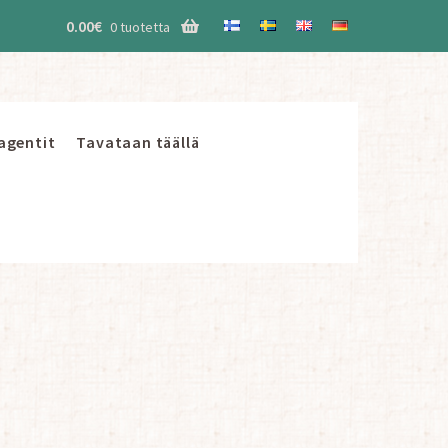
0.00
€
0 tuotetta
 agentit
Tavataan täällä