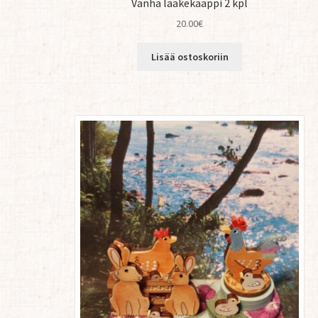
Vanha lääkekaappi 2 kpl
20.00
€
Lisää ostoskoriin