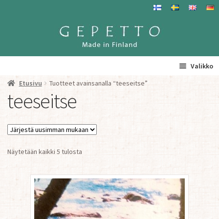
Siirry
Siirry
navigointiin
sisältöön
Valikko
Etusivu
Tuotteet avainsanalla “teeseitse”
Etusivu
teeseitse
La
Tuotteet
a
ta
Yhteystiedot/ Gepetosta
va
Sorted
Näytetään kaikki 5 tulosta
by
Jälleenmyyjät ja agentit
latest
Tavataan täällä
Gepetto Jälleenmyyjille