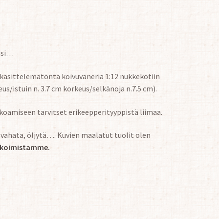
oisi…
t käsittelemätöntä koivuvaneria 1:12 nukkekotiin
eus/istuin n. 3.7 cm korkeus/selkänoja n.7.5 cm).
kokoamiseen tarvitset erikeepperityyppistä liimaa.
a, vahata, öljytä…. Kuvien maalatut tuolit olen
likoimistamme.