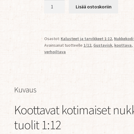
Kustavilaiset
Lisää ostoskoriin
tuolit
2kpl
-
Larsson
Osastot:
Kalusteet ja tarvikkeet 1:12
,
Nukkekodit
1:12
Avainsanat tuotteelle
1/12
,
Gustavisk
,
koottava
,
määrä
verhoiltava
Kuvaus
Koottavat kotimaiset nukk
tuolit 1:12