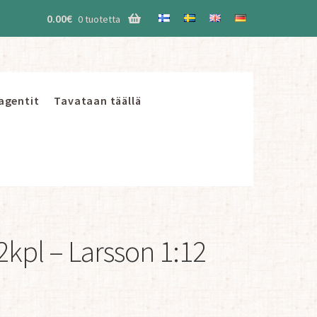
0.00
€
0 tuotetta
 agentit
Tavataan täällä
 2kpl – Larsson 1:12