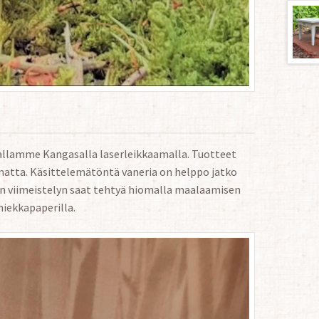
taallamme Kangasalla laserleikkaamalla. Tuotteet
matta. Käsittelemätöntä vaneria on helppo jatko
n viimeistelyn saat tehtyä hiomalla maalaamisen
hiekkapaperilla.