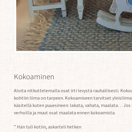
Kokoaminen
Aloita nitkuttelemalla osat irti levystä rauhallisesti. Kok
kohtiin liima on tarpeen. Kokoamiseen tarvitset yleisliimaa
käsitellä kuten puuesineen: lakata, vahata, maalata… Jos h
verhoilla ja muut osat maalata ennen kokoamista.
” Hän tuli kotiin, askarteli hetken