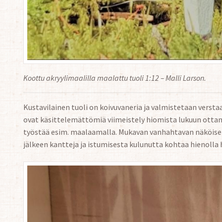
Koottu akryylimaalilla maalattu tuoli 1:12 – Malli Larson.
Kustavilainen tuoli on koivuvaneria ja valmistetaan vers
ovat käsittelemättömiä viimeistely hiomista lukuun otta
työstää esim. maalaamalla. Mukavan vanhahtavan näköise
jälkeen kantteja ja istumisesta kulunutta kohtaa hienolla 