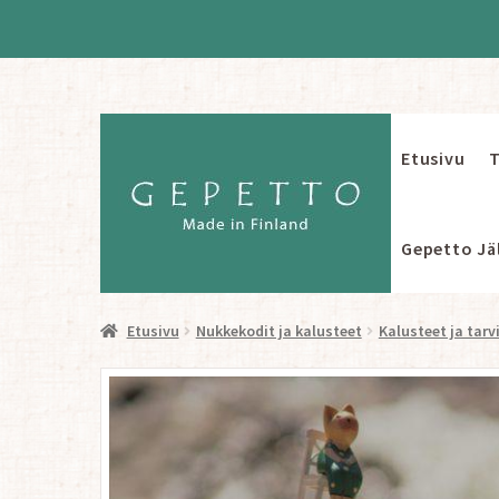
Etusivu
T
Siirry
Siirry
navigointiin
sisältöön
Gepetto Jäl
Etusivu
Nukkekodit ja kalusteet
Kalusteet ja tarv