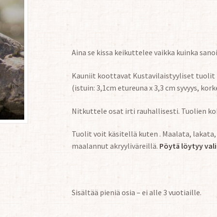
Aina se kissa keikuttelee vaikka kuinka san
Kauniit koottavat Kustavilaistyyliset tuoli
(istuin: 3,1cm etureuna x 3,3 cm syvyys, kork
Nitkuttele osat irti rauhallisesti. Tuolien 
Tuolit voit käsitellä kuten . Maalata, lakat
maalannut akryyliväreillä.
Pöytä löytyy va
Sisältää pieniä osia – ei alle 3 vuotiaille.