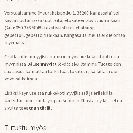
Verstaaltamme (Muurahaispolku 1, 36200 Kangasala) voi
käydä noutamassa tuotteita, etukäteen sovittuun aikaan
(Anu: 050 376 5848 (tekstiviesti tai whatsupp
gepetto@gepetto.fi) aikaan. Kangasalla meillä ei ole omaa
myymälää.
Osalla jälleenmyyjistämme on myös nukkekotituotteita
myynnissä.
Jälleenmyyjät
löydät sivuiltamme Tuotteiden
saatavuus kannattaa tarkistaa etukäteen, kaikilla ei ole
kokovalikoimaa.
Lisäksi käyn useissa nukkekotimyyjäisissä ja erilaisilla
kädentaitomessuilla ympäri Suomen. Näistä löydät tietoa
sivulta
tavataan täälä
.
Tutustu myös