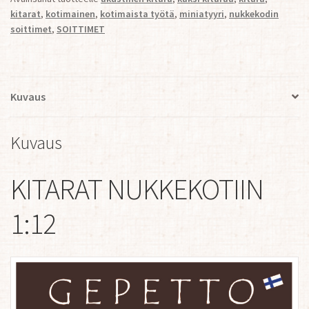
kitarat
,
kotimainen
,
kotimaista työtä
,
miniatyyri
,
nukkekodin
soittimet
,
SOITTIMET
Kuvaus
Kuvaus
KITARAT NUKKEKOTIIN
1:12