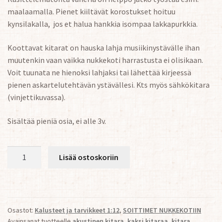
maalaamalla. Pienet kiiltävät korostukset hoituu
kynsilakalla, jos et halua hankkia isompaa lakkapurkkia.
Koottavat kitarat on hauska lahja musiikinystävälle ihan
muutenkin vaan vaikka nukkekoti harrastusta ei olisikaan.
Voit tuunata ne hienoksi lahjaksi tai lähettää kirjeessä
pienen askartelutehtävän ystävällesi. Kts myös sähkökitara
(vinjettikuvassa).
Sisältää pieniä osia, ei alle 3v.
KAKSI
Lisää ostoskoriin
KITARAA
NUKKEKOTIIN
1:12
määrä
Osastot:
Kalusteet ja tarvikkeet 1:12
,
SOITTIMET NUKKEKOTIIN
Avainsanat tuotteelle
akustinen kitara
,
kaksi kitaraa
,
kitara
,