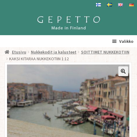
Siirry
Siirry
navigointiin
sisältöön
Valikko
Etusivu
Nukkekodit ja kalusteet
SOITTIMET NUKKEKOTIIN
Etusivu
KAKSI KITARAA NUKKEKOTIIN 1:12
La
Tuotteet
a
ta
Yhteystiedot/ Gepetosta
va
Jälleenmyyjät ja agentit
Tavataan täällä
Gepetto Jälleenmyyjille