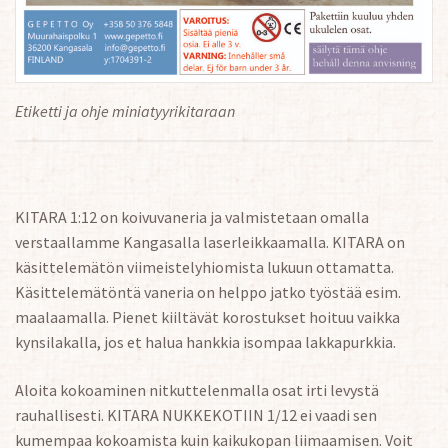
Etiketti ja ohje miniatyyrikitaraan
KITARA 1:12 on koivuvaneria ja valmistetaan omalla
verstaallamme Kangasalla laserleikkaamalla. KITARA on
käsittelemätön viimeistelyhiomista lukuun ottamatta.
Käsittelemätöntä vaneria on helppo jatko työstää esim.
maalaamalla. Pienet kiiltävät korostukset hoituu vaikka
kynsilakalla, jos et halua hankkia isompaa lakkapurkkia.
Aloita kokoaminen nitkuttelenmalla osat irti levystä
rauhallisesti. KITARA NUKKEKOTIIN 1/12 ei vaadi sen
kumempaa kokoamista kuin kaikukopan liimaamisen. Voit