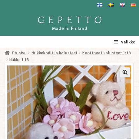
Siirry
Siirry
navigointiin
sisältöön
Valikko
Etusivu
Nukkekodit ja kalusteet
Koottavat kalusteet 1:18
Etusivu
Hakka 1:18
La
Tuotteet
a
ta
Yhteystiedot/ Gepetosta
va
Jälleenmyyjät ja agentit
Tavataan täällä
Gepetto Jälleenmyyjille