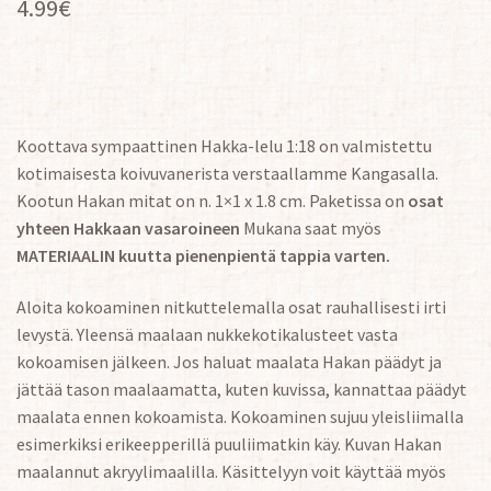
4.99
€
Koottava sympaattinen Hakka-lelu 1:18 on valmistettu
kotimaisesta koivuvanerista verstaallamme Kangasalla.
Kootun Hakan mitat on n. 1×1 x 1.8 cm. Paketissa on
osat
yhteen Hakkaan vasaroineen
Mukana saat myös
MATERIAALIN kuutta pienenpientä tappia varten.
Aloita kokoaminen nitkuttelemalla osat rauhallisesti irti
levystä. Yleensä maalaan nukkekotikalusteet vasta
kokoamisen jälkeen. Jos haluat maalata Hakan päädyt ja
jättää tason maalaamatta, kuten kuvissa, kannattaa päädyt
maalata ennen kokoamista. Kokoaminen sujuu yleisliimalla
esimerkiksi erikeepperillä puuliimatkin käy. Kuvan Hakan
maalannut akryylimaalilla. Käsittelyyn voit käyttää myös