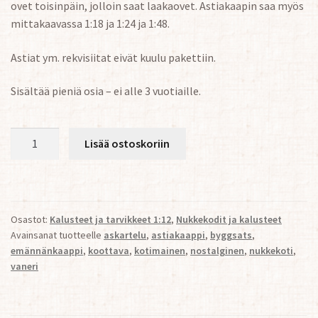
ovet toisinpäin, jolloin saat laakaovet. Astiakaapin saa myös
mittakaavassa 1:18 ja 1:24 ja 1:48.
Astiat ym. rekvisiitat eivät kuulu pakettiin.
Sisältää pieniä osia – ei alle 3 vuotiaille.
Nostalginen
Lisää ostoskoriin
Astiakaappi
nukkekotiin
1:12
määrä
Osastot:
Kalusteet ja tarvikkeet 1:12
,
Nukkekodit ja kalusteet
Avainsanat tuotteelle
askartelu
,
astiakaappi
,
byggsats
,
emännänkaappi
,
koottava
,
kotimainen
,
nostalginen
,
nukkekoti
,
vaneri