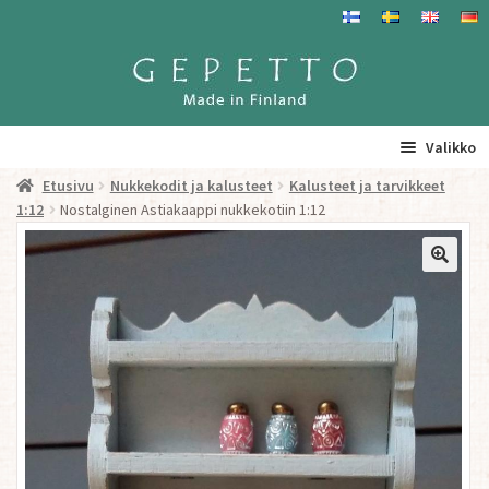
Siirry
Siirry
navigointiin
sisältöön
Valikko
Etusivu
Nukkekodit ja kalusteet
Kalusteet ja tarvikkeet
Etusivu
1:12
Nostalginen Astiakaappi nukkekotiin 1:12
La
Tuotteet
a
ta
Yhteystiedot/ Gepetosta
va
Jälleenmyyjät ja agentit
Tavataan täällä
Gepetto Jälleenmyyjille