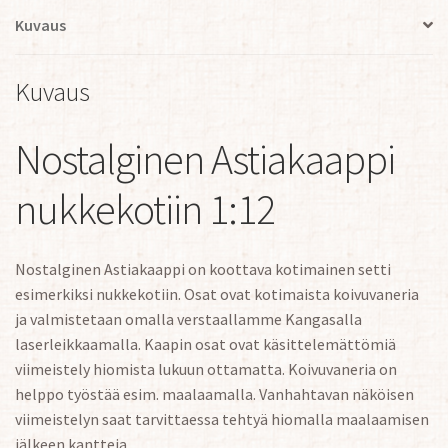
Kuvaus
Kuvaus
Nostalginen Astiakaappi
nukkekotiin 1:12
Nostalginen Astiakaappi on koottava kotimainen setti
esimerkiksi nukkekotiin. Osat ovat kotimaista koivuvaneria
ja valmistetaan omalla verstaallamme Kangasalla
laserleikkaamalla. Kaapin osat ovat käsittelemättömiä
viimeistely hiomista lukuun ottamatta. Koivuvaneria on
helppo työstää esim. maalaamalla. Vanhahtavan näköisen
viimeistelyn saat tarvittaessa tehtyä hiomalla maalaamisen
jälkeen kantteja.