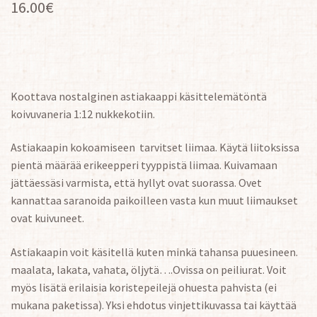
16.00
€
Koottava nostalginen astiakaappi käsittelemätöntä
koivuvaneria 1:12 nukkekotiin.
Astiakaapin kokoamiseen tarvitset liimaa. Käytä liitoksissa
pientä määrää erikeepperi tyyppistä liimaa. Kuivamaan
jättäessäsi varmista, että hyllyt ovat suorassa. Ovet
kannattaa saranoida paikoilleen vasta kun muut liimaukset
ovat kuivuneet.
Astiakaapin voit käsitellä kuten minkä tahansa puuesineen.
maalata, lakata, vahata, öljytä….Ovissa on peiliurat. Voit
myös lisätä erilaisia koristepeilejä ohuesta pahvista (ei
mukana paketissa). Yksi ehdotus vinjettikuvassa tai käyttää