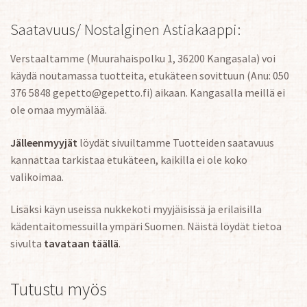
Saatavuus/ Nostalginen Astiakaappi:
Verstaaltamme (Muurahaispolku 1, 36200 Kangasala) voi
käydä noutamassa tuotteita, etukäteen sovittuun (Anu: 050
376 5848 gepetto@gepetto.fi) aikaan. Kangasalla meillä ei
ole omaa myymälää.
Jälleenmyyjät
löydät sivuiltamme Tuotteiden saatavuus
kannattaa tarkistaa etukäteen, kaikilla ei ole koko
valikoimaa.
Lisäksi käyn useissa nukkekoti myyjäisissä ja erilaisilla
kädentaitomessuilla ympäri Suomen. Näistä löydät tietoa
sivulta
tavataan täällä
.
Tutustu myös