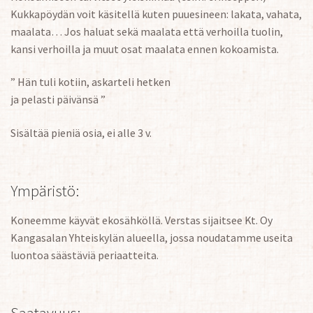
Kukkapöydän voit käsitellä kuten puuesineen: lakata, vahata,
maalata… Jos haluat sekä maalata että verhoilla tuolin,
kansi verhoilla ja muut osat maalata ennen kokoamista.
” Hän tuli kotiin, askarteli hetken
ja pelasti päivänsä ”
Sisältää pieniä osia, ei alle 3 v.
Ympäristö:
Koneemme käyvät ekosähköllä. Verstas sijaitsee Kt. Oy
Kangasalan Yhteiskylän alueella, jossa noudatamme useita
luontoa säästäviä periaatteita.
Saatavuus: