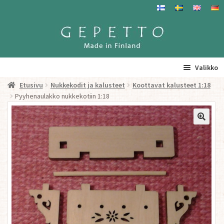
Siirry
Siirry
navigointiin
sisältöön
Valikko
Etusivu
Nukkekodit ja kalusteet
Koottavat kalusteet 1:18
Etusivu
Pyyhenaulakko nukkekotiin 1:18
La
Tuotteet
a
ta
Yhteystiedot/ Gepetosta
va
Jälleenmyyjät ja agentit
Tavataan täällä
Gepetto Jälleenmyyjille