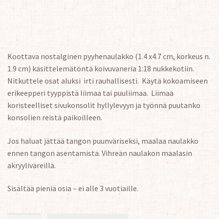
Koottava nostalginen pyyhenaulakko (1.4 x4.7 cm, korkeus n.
1.9 cm) käsittelemätöntä koivuvaneria 1:18 nukkekotiin.
Nitkuttele osat aluksi irti rauhallisesti. Käytä kokoamiseen
erikeepperi tyyppistä liimaa tai puuliimaa. Liimaa
koristeelliset sivukonsolit hyllylevyyn ja työnnä puutanko
konsolien reistä paikoilleen.
Jos haluat jättää tangon puunväriseksi, maalaa naulakko
ennen tangon asentamista. Vihreän naulakon maalasin
akryyliväreillä.
Sisältää pieniä osia – ei alle 3 vuotiaille.