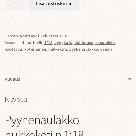
Pyyhenaulakko
Lisää ostoskoriin
nukkekotiin
1:18
määrä
Osasto:
Koottavat kalusteet 1:18
Avainsanat tuotteelle
1/18
,
byggsats
,
dollhouse
,
käspaikka
,
koottava
,
kotimainen
,
nukkekoti
,
pyyhenaulakko
,
vaneri
Kuvaus
Kuvaus
Pyyhenaulakko
nukkekotiin 1:18