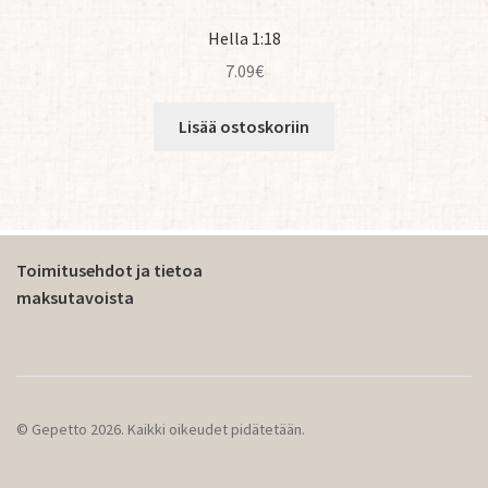
Hella 1:18
7.09
€
Lisää ostoskoriin
Toimitusehdot ja tietoa
maksutavoista
© Gepetto 2026. Kaikki oikeudet pidätetään.