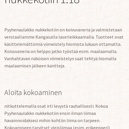
Pyyhenaulakko nukkekotiin on koivuvaneria ja valmistetaan
verstaallamme Kangasalla laserleikkaamalla. Tuotteet ovat
käsittelemättömiä viimeistely hiomista lukuun ottamatta.
Koivuvaneria on helppo jatko työstää esim. maalaamalla.
Vanhahtavan näköisen viimeistelyn saat tehtyä hiomalla
maalaamisen jälkeen kantteja.
Aloita kokoaminen
nitkuttelemalla osat irti levystä rauhallisesti. Kokoa
Pyyhenaulakko nukkekotiin ensin ilman liimaa
havainnoidaksesi mihin kohtiin liima on tarpeen.
Kokoamiseen tarvitset yleisliimaa (esim. erikeepperi)