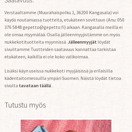
Verstaaltamme (Muurahaispolku 1, 36200 Kangasala) voi
käydä noutamassa tuotteita, etukäteen sovittuun (Anu: 050
376 5848 gepetto@gepetto.fi) aikaan. Kangasalla meillä ei
ole omaa myymälää. Osalla jälleenmyyjistämme on myös
nukkekotituotteita myynnissä.
Jälleenmyyjät
löydät
sivuiltamme Tuotteiden saatavuus kannattaa tarkistaa
etukäteen, kaikilla ei ole koko valikoimaa.
Lisäksi käyn useissa nukkekoti myyjäisissä ja erilaisilla
kädentaitomessuilla ympäri Suomen. Näistä löydät tietoa
sivulta
tavataan täällä
.
Tutustu myös