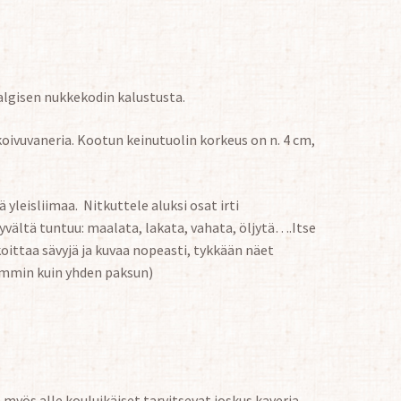
algisen nukkekodin kalustusta.
oivuvaneria. Kootun keinutuolin korkeus on n. 4 cm,
yleisliimaa. Nitkuttele aluksi osat irti
hyvältä tuntuu: maalata, lakata, vahata, öljytä….Itse
oittaa sävyjä ja kuvaa nopeasti, tykkään näet
mmin kuin yhden paksun)
 myös alle kouluikäiset tarvitsevat joskus kaveria