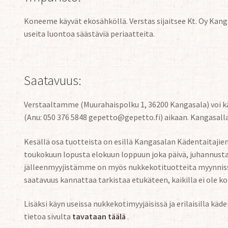
Koneeme käyvät ekosähköllä. Verstas sijaitsee Kt. Oy Kan
useita luontoa säästäviä periaatteita.
Saatavuus:
Verstaaltamme (Muurahaispolku 1, 36200 Kangasala) voi k
(Anu: 050 376 5848 gepetto@gepetto.fi) aikaan. Kangasall
Kesällä osa tuotteista on esillä Kangasalan Kädentaitaji
toukokuun lopusta elokuun loppuun joka päivä, juhannusta
jälleenmyyjistämme on myös nukkekotituotteita myynnis
saatavuus kannattaa tarkistaa etukäteen, kaikilla ei ole k
Lisäksi käyn useissa nukkekotimyyjäisissä ja erilaisilla k
tietoa sivulta
tavataan täälä
.