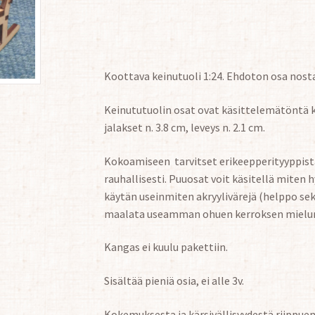
Koottava keinutuoli 1:24. Ehdoton osa nost
Keinututuolin osat ovat käsittelemätöntä k
jalakset n. 3.8 cm, leveys n. 2.1 cm.
Kokoamiseen tarvitset erikeepperityyppistä 
rauhallisesti. Puuosat voit käsitellä miten 
käytän useinmiten akryylivärejä (helppo sek
maalata useamman ohuen kerroksen mielu
Kangas ei kuulu pakettiin.
Sisältää pieniä osia, ei alle 3v.
Kokemuksesta ja kärsivällisyydestä riippuen