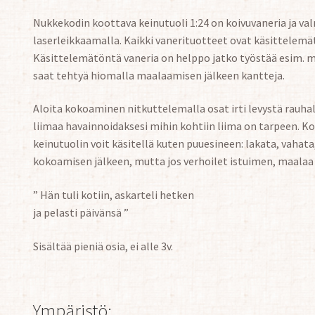
Nukkekodin koottava keinutuoli 1:24 on koivuvaneria ja 
laserleikkaamalla. Kaikki vanerituotteet ovat käsittelem
Käsittelemätöntä vaneria on helppo jatko työstää esim. 
saat tehtyä hiomalla maalaamisen jälkeen kantteja.
Aloita kokoaminen nitkuttelemalla osat irti levystä rauha
liimaa havainnoidaksesi mihin kohtiin liima on tarpeen. Ko
keinutuolin voit käsitellä kuten puuesineen: lakata, vah
kokoamisen jälkeen, mutta jos verhoilet istuimen, maala
” Hän tuli kotiin, askarteli hetken
ja pelasti päivänsä ”
Sisältää pieniä osia, ei alle 3v.
Ympäristö: