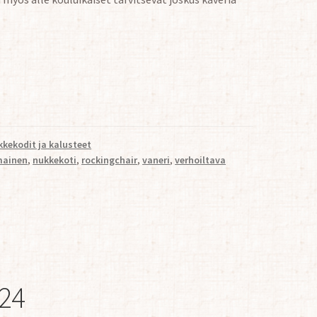
kekodit ja kalusteet
mainen
,
nukkekoti
,
rockingchair
,
vaneri
,
verhoiltava
:24