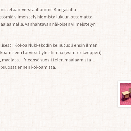
valmistetaan verstaallamme Kangasalla
ättömiä viimeistely hiomista lukuun ottamatta.
maalaamalla. Vanhahtavan näköisen viimeistelyn
llisesti. Kokoa Nukkekodin keinutuoli ensin ilman
koamiseen tarvitset yleisliimaa (esim. erikeepperi)
ata, maalata… Yleensä suosittelen maalaamista
a puuosat ennen kokoamista.