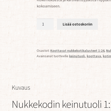
kokoamiseen.
Nukkekodin
Lisää ostoskoriin
keinutuoli
1:24
määrä
Osastot:
Koottavat nukkekotikalusteet 1:24
,
Nuk
Avainsanat tuotteelle
keinutuoli
,
koottava
,
koti
Kuvaus
Nukkekodin keinutuoli 1