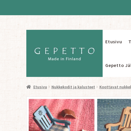
Etusivu
T
Siirry
Siirry
navigointiin
sisältöön
Gepetto Jäl
Etusivu
Nukkekodit ja kalusteet
Koottavat nukkek