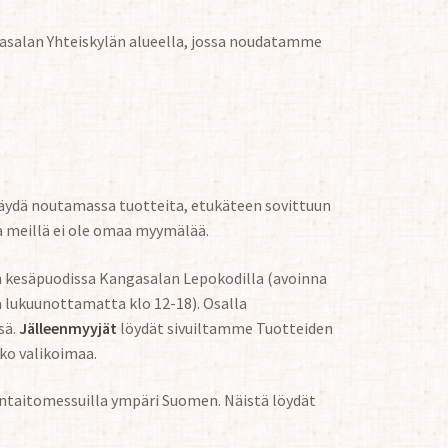
gasalan Yhteiskylän alueella, jossa noudatamme
äydä noutamassa tuotteita, etukäteen sovittuun
a meillä ei ole omaa myymälää.
en kesäpuodissa Kangasalan Lepokodilla (avoinna
 lukuunottamatta klo 12-18). Osalla
sä.
Jälleenmyyjät
löydät sivuiltamme Tuotteiden
oko valikoimaa.
ädentaitomessuilla ympäri Suomen. Näistä löydät