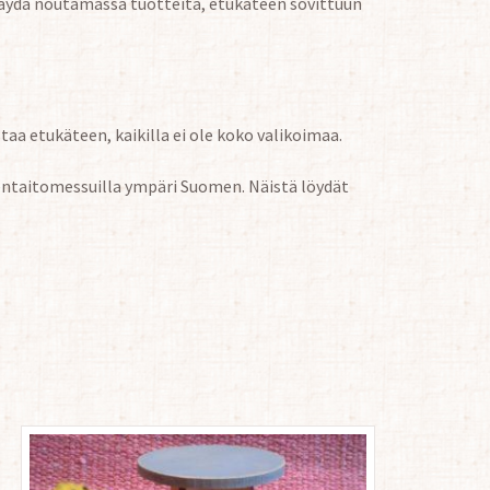
äydä noutamassa tuotteita, etukäteen sovittuun
aa etukäteen, kaikilla ei ole koko valikoimaa.
ädentaitomessuilla ympäri Suomen. Näistä löydät