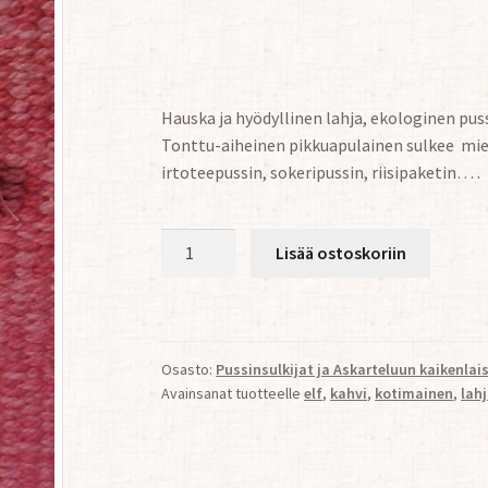
Hauska ja hyödyllinen lahja, ekologinen pus
Tonttu-aiheinen pikkuapulainen sulkee miel
irtoteepussin, sokeripussin, riisipaketin… .
Pussinsulkija
Lisää ostoskoriin
Tonttu
(11cm)
määrä
Osasto:
Pussinsulkijat ja Askarteluun kaikenlai
Avainsanat tuotteelle
elf
,
kahvi
,
kotimainen
,
lah