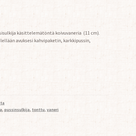
sisulkija käsittelemätöntä koivuvaneria (11 cm).
ellään avuksesi kahvipaketin, karkkipussin,
sta
ja
,
pussinsulkija
,
tonttu
,
vaneri