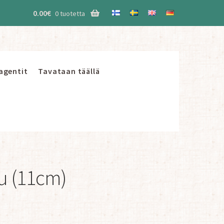
0.00
€
0 tuotetta
 agentit
Tavataan täällä
tu (11cm)