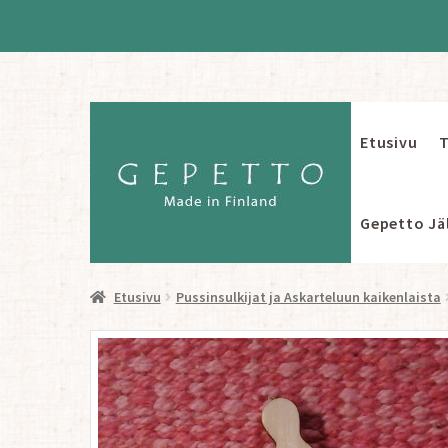
Etusivu
T
Siirry
Siirry
navigointiin
sisältöön
Gepetto Jäl
Etusivu
Pussinsulkijat ja Askarteluun kaikenlaista