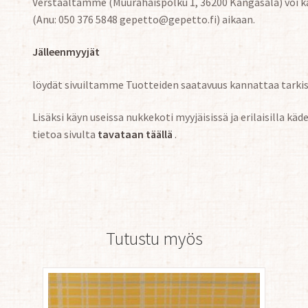
Verstaaltamme (Muurahaispolku 1, 36200 Kangasala) voi k
(Anu: 050 376 5848 gepetto@gepetto.fi) aikaan.
Jälleenmyyjät
löydät sivuiltamme Tuotteiden saatavuus kannattaa tarkist
Lisäksi käyn useissa nukkekoti myyjäisissä ja erilaisilla k
tietoa sivulta
tavataan täällä
.
Tutustu myös